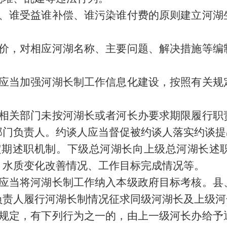
护、谁受益谁补偿、谁污染谁付费的原则建立河湖
评价，对相应河湖名称、主要问题、解决措施等编
府应当加强河湖长制工作信息化建设，按照有关规
府相关部门未按河湖长或者河长办要求期限履行职
部门负责人。约谈人应当督促被约谈人落实约谈提
定期述职机制。下级总河湖长向上级总河湖长述
、水质变化改善情况、工作目标完成情况等。
府应当将河湖长制工作纳入本级政府目标考核。县
负责人履行河湖长制情况征求同级河湖长及上级河
本规定，有下列行为之一的，由上一级河长办给予