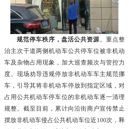
规范停车秩序，盘活公共资源
。重点整
治
主次干道两侧
机动车公共停车位被非机动
车
及杂物
占用现象，加大巡查频次与管控力
度。现场劝导违规停放
非机动车
车主规范挪
车，引导
其将
非机动车停放到指定区域，对
占用公共
机动车停
车位的非机动车逐一清理
规整
。
截至目前，累计向沿街商户宣传禁止
摆放非机动车侵占公共机动车位近
100
次
，
释