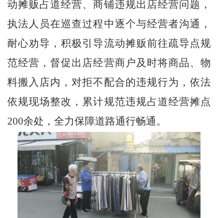
动摊贩占道经营、商铺违规出店经营问题，
执法人员在巡查
过程
中
逐个与经营者沟通
，
耐心劝导，积极引导流动摊贩前往疏导点规
范经营，督促出店经营商户及时将商品、物
料搬入店内，对拒不配合的违规行为，依法
依规现场整改，
累计规范违规占道经营摊点
200
余
处，
全力保障道路通行畅通。