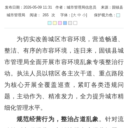
发布日期：2026-05-09 11:31 作者：城市管理局信息员 来源：固镇县
城市管理局 阅读：
265
次
字体：[
大
中
小
]
保护视力色：
为切实改善城区市容环境，营造畅通、
整洁、有序的
市容
环境，
连日来
，
固镇
县
城
市
管
理
局全面开展市容环境乱象专项整治行
动。执法人员以辖区各主次干道、重点路段
为核心开展全覆盖巡查，紧盯各类违规问
题，主动作为、精准发力，全力提升城市精
细化管理水平。
规范经营行为，整治占道乱象
。针对流