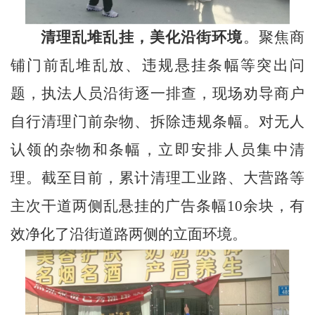
清理乱堆乱挂，美化沿街环境
。聚焦商
铺门前乱堆乱放、违规悬挂条幅等突出问
题，
执法
人员
沿街
逐一排查，现场劝导商户
自行清理门前杂物、拆除违规条幅。对无人
认领的杂物和条幅，立即安排人员集中清
理
。
截至目前，累计清理工业路、大营路等
主次干道两侧乱悬挂的广告条幅
10
余块，有
效净化了沿街道路两侧的立面环境。