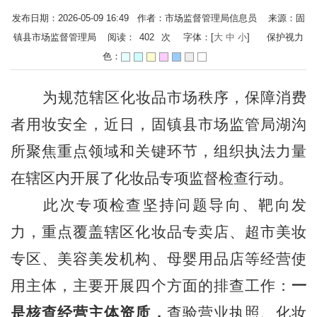
发布日期：2026-05-09 16:49 作者：市场监督管理局信息员 来源：固
镇县市场监督管理局 阅读：
402
次
字体：[
大
中
小
]
保护视力
色：
为规范辖区化妆品市场秩序，保障消费
者用妆安全，近日，固镇县市场监管局湖沟
所聚焦重点领域和关键环节，组织执法力量
在辖区内开展了化妆品专项监督检查行动。
此次专项检查坚持问题导向、靶向发
力，重点覆盖辖区化妆品专卖店、
超市
美妆
专区、美容美发机构、母婴用品店等经营使
用主体，
主要
开展四
个
方面
的排查
工作：
一
是核查经营主体资质，
查验营业执照、化妆