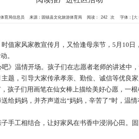
：文化旅游体育局信息员 来源：固镇县文化旅游体育局 阅读：
242
次
字体：[
大
。时值家风家教宣传月，又恰逢母亲节，
5月10
活动。
心吧》温情开场。孩子们在志愿者老师的讲述中，
月主题，引导大家传承孝亲、勤俭、诚信等优良家
环节，孩子们用画笔在仙女棒上描绘美好心愿，一
送给妈妈，并齐声道出“妈妈，辛苦了”时，温
手工相结合，让好家风在书香中浸润心田。固