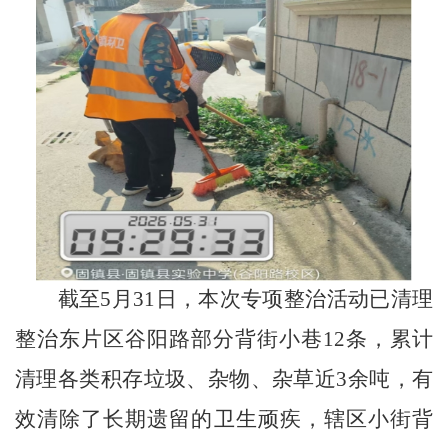
截至
5
月
31
日，本次专项整治活动已清理
整治东片区谷阳路部分背街小巷
12
条，累计
清理各类积存垃圾、杂物、杂草近
3
余吨，有
效清除了长期遗留的卫生顽疾，辖区小街背