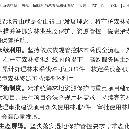
者：自然规划局信息员 来源：固镇县自然资源和规划局 阅读：
201
次
字体：[
大
“绿水青山就是金山银山”发展理念，将守护森林
多措并举抓实林业生态保护、资源管控、隐患治
园保驾护航。
永续利用。
坚持依法依规管控林木采伐全流程，
，在严守森林资源红线的前提下，高效服务国土
计办理林木采伐许可证335件，核定采伐蓄积38
保障森林资源可持续循环利用。
平衡制度。
精准统筹林地资源保护与重点项目建
大项目、民生项目合法合规用林需求。持续完善
理审批建设项目永久使用林地9件，审批使用林地面
社会高质量发展。
生态屏障。
坚决落实湿地保护管控要求，常态