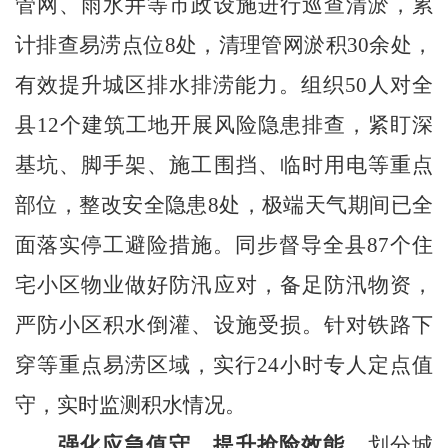
管网、雨水井等市政设施进行巡查清淤，累
计排查易涝点位
8
处，清理管网淤积
30余处，
有效提升城区排水排涝能力。
组织
50人
对全
县
12
个
建筑
工地开展风险隐患排查，紧盯深
基坑、脚手架、施工围挡、临时用电等重点
部位，整改安全隐患
8处，极端天气期间
已
全
面落实停工避险措施
。
同步督导全县
87
个住
宅小区物业做好防汛应对，备足防汛物资，
严防小区积水倒灌、设施受损。针对铁路下
穿等重点易涝区域，实行
24小时专人定点值
守，实时监测积水情况。
强化应急值守，提升抢险效能
。
划分城