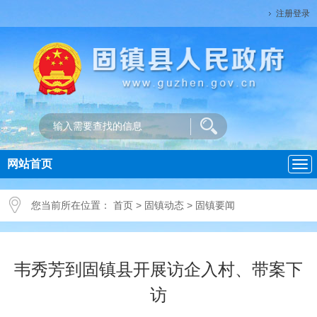
注册登录
网站首页
导
航
您当前所在位置：
首页
>
固镇动态
>
固镇要闻
韦秀芳到固镇县开展访企入村、带案下
访