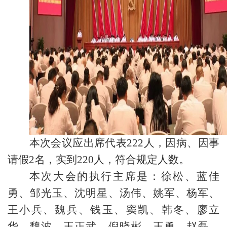
本次会议应出席代表222人，因病、因事
请假2名，实到220人，符合规定人数。
本次大会的执行主席是：徐松、蓝佳
勇、邹光玉、沈明星、汤伟、姚军、杨军、
王小兵、魏兵、钱玉、窦凯、韩冬、廖立
华、魏波、王正武、倪晓彬、王勇、赵磊、