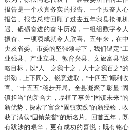
报告是一个求真务实的报告、一个振奋人心
报告。报告总结回顾了过去五年我县抢抓机
遇、砥砺奋进的奋斗历程，一组组数字令人
振奋、一项项成就令人欣喜。五年来，在中
央及省委、市委的坚强领导下，我们锚定“工
业强县、产业立县、教育兴县、文旅富县”战
略目标，以“人一之我十之，人十之我百之”的
拼劲，上下同心、锐意进取，“十四五”顺利收
官、“十五五”稳步开局。全县凝聚了彰显“固
镇担当”的新合力，厚植了事关“固镇未来”的
新优势，探索了富含“固镇实践”的新经验，收
获了满载“固镇荣誉”的新名片。回首五年，既
有跋涉的艰辛，更有成功的喜悦；既有铭心