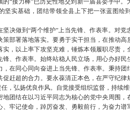
镇的“接力棒”已历史性地交到新一届县委手中。
的坚实基础，团结带领全县上下把一张蓝图绘
在坚决做到“两个维护”上当先锋、作表率。对党
决策部署落地落实。要勇于实干担当，在推动高
落实，以上率下攻坚克难，锤炼本领履职尽责，
先锋、作表率。始终站稳人民立场，用心办好民
力，在同心同向奋进上当先锋、作表率。秉持团
共促赶超的合力。要永葆清正本色，在严守纪律
责任，弘扬优良作风。自觉接受组织监督，持续维
密地团结在以习近平同志为核心的党中央周围，
心、牢记使命，踔厉奋发、勇毅前行，为奋力谱