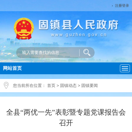
注册登录
网站首页
导
航
您当前所在位置：
首页
>
固镇动态
>
固镇要闻
全县“两优一先”表彰暨专题党课报告会
召开