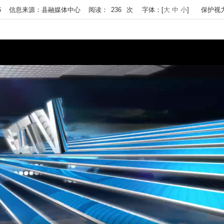
 17:26 信息来源：县融媒体中心 阅读：
236
次
字体：[
大
中
小
]
保护视