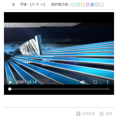
次
字体：[
大
中
小
]
保护视力色：
打印本页
关闭