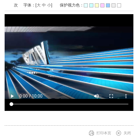
次
字体：[
大
中
小
]
保护视力色：
打印本页
关闭