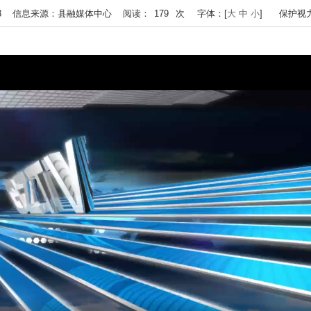
 15:23 信息来源：县融媒体中心 阅读：
179
次
字体：[
大
中
小
]
保护视