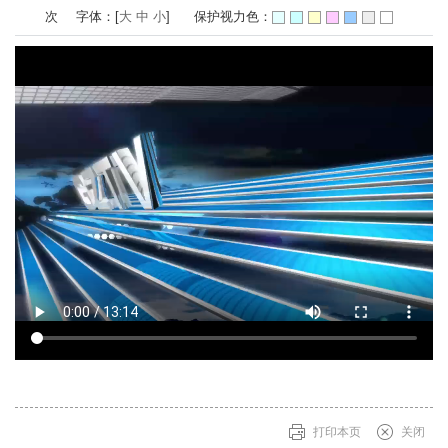
次
字体：[
大
中
小
]
保护视力色：
打印本页
关闭