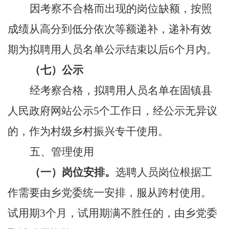
因考察不合格而出现的岗位缺额，按照
成绩从高分到低分依次等额递补
，递补有效
期为
拟聘用人员名单公示结束
以后
6个月内
。
（
七
）公示
经
考察合格
，拟聘用
人员名单在固镇县
人民政府网站公示
5
个工作日
，
经公示无异议
的，作为村级
乡村振兴专干使用
。
五、管理使用
（一）岗位安排。
选聘人员岗位根据工
作需要由乡党委统一安排，服从跨村使用。
试用期
3
个月，试用期满不胜任的，由乡党委