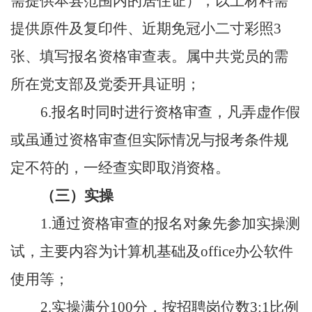
需提供本县范围内的居住证）
，以上材料需
提供原件及复印件、近期免冠小二
寸彩照
3
张、填写报名资格审查表。属中共党员的需
所在党支部及党委开具证明
；
6.
报名时同时进行资格审查，凡弄虚作假
或虽通过资格审查但实际情况与报考条件规
定不符的，一经查实即取消资格。
（三）
实操
1.
通过资格审查的报名对象
先参加实操测
试
，主要内容为计算机基础及
office办公软件
使用等
；
2.
实操满分
100分，
按
招聘岗位数
3:1比例