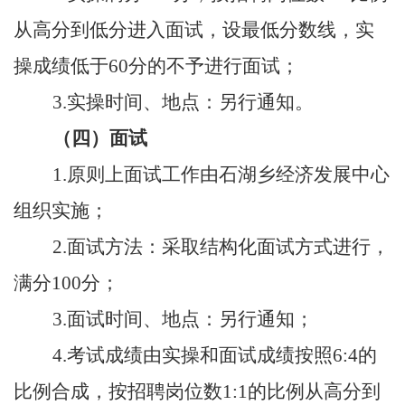
从高分到低分
进入面试，
设最低分数线，
实
操
成绩低于
60分的不予进行面试
；
3.实操时间、地点：
另行通知。
（四）
面试
1.
原则上
面试工作由
石湖乡经济发展中心
组织实施
；
2.
面试方法：采取结构化面试方式进行
，
满分
100分
；
3.
面试时间、地点：另行通知
；
4.
考试
成绩
由实操
和面试成绩按照
6:4的
比例合成，按招聘岗位数
1:1
的比例从高分到