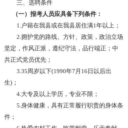
三、选聘条件
（一）报考人员应具备下列条件：
1.
户籍在我县或在我县居住满
1年以上
；
2.
拥护党的路线、方针、政策，政治立场
坚定，作风正派，遵纪守法，品行端正；中
共正式党员优先
；
3
.
35
周岁以
下
(19
90
年
7
月
16
日以后出
生
)
；
4
.
大专及以上学历，专业不限；
5
.
身体健康，具有正常履行职责的身体条
件；