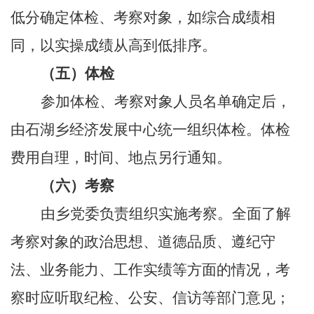
低分确定体检、考察对象，如
综合
成绩相
同，
以实操成绩从高到低排序
。
（
五
）体检
参加
体检、考察对象人员
名单
确定
后，
由
石湖乡
经济发展中心统一组织体检
。
体检
费用自理，时间、地点另行通知。
（
六
）考察
由乡党委负责
组织
实施考察。全面了解
考察对象的政治思想、道德品质、遵纪守
法、业务能力、工作实绩等方面的情况
，
考
察时应听取纪检、公安、信访等部门意见
；