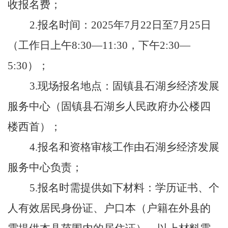
收报名费
；
2.
报名时间：
202
5
年
7
月
22
日至
7
月
25
日
（工作日上午
8:30—11:30
，下午
2:30—
5:
3
0
）
；
3.
现场报名地点：固
镇县石湖乡
经济发展
服务中心（固镇县石湖乡人民政府办公楼四
楼西首）；
4.
报名和资格审核工作由
石湖乡经济发展
服务中心
负责
；
5.
报名时需提供如下材料：学历证书、个
人有效居民身份证
、
户口本
（户籍在外县的