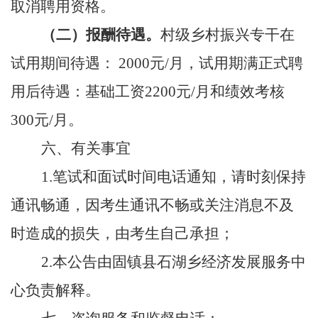
取消聘用资格。
（二）报酬待遇。
村级乡村振兴专干
在
试用期间待遇
：
2000
元
/
月
，试用期满正式聘
用后待遇：基础工资
2200元
/
月
和绩效考核
300元
/
月。
六、有关事宜
1.
笔试和
面试时间电话通知，请时刻保持
通讯畅通，因考生通讯不畅或关注消息不及
时造成的损失，由考生自己承担
；
2.
本公告由固镇县石
湖乡
经济发展服务中
心
负
责解释。