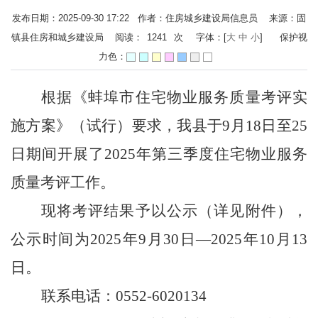
发布日期：2025-09-30 17:22 作者：住房城乡建设局信息员 来源：固
镇县住房和城乡建设局 阅读：
1241
次
字体：[
大
中
小
]
保护视
力色：
根据《
蚌埠市住宅物业服务质量考评实
施方案
》
（试行）要求，我县
于
9月18日至25
日期间
开展了
202
5
年第
三
季度住宅物业服务
质量考评工作
。
现将考评结果予以公示（详见附件），
公示时间为
202
5
年
9
月
30
日
—202
5
年
10
月
1
3
日
。
联系电话：
0552-6020134