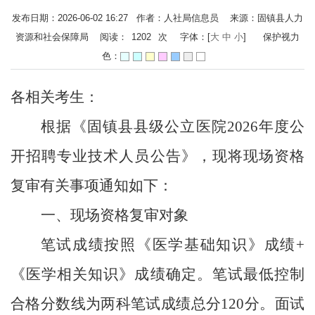
发布日期：2026-06-02 16:27 作者：人社局信息员 来源：固镇县人力
资源和社会保障局 阅读：
1202
次
字体：[
大
中
小
]
保护视力
色：
各相关考生：
根据《固镇县县级公立医院
2026
年度公
开招聘专业技术人员
公告
》，现将现场资格
复审有关事项通知如下：
一、
现场资格复审对象
笔试成绩按照《
医学基础知识
》成绩
+
《
医学相关知识
》成绩确定。
笔试最低控制
合格分数线为两科笔试成绩总分
1
2
0
分。面试