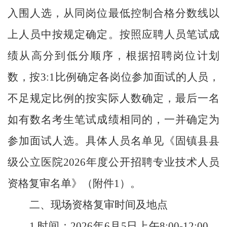
入围人选，从同岗位最低控制合格分数线以
上人员中按规定确定。
按照应聘人员笔试成
绩从高分到低分顺序，根据招聘岗位计划
数，按
3:1
比例确定各岗位参加面试的人员，
不足规定比例的按实际人数确定，最后一名
如有数名考生笔试成绩相同的，一并确定为
参加面试人选
。具体人员名单见
《
固镇县县
级公立医院
2026
年度公开招聘专业技术人员
资格复审名单
》
（附件
1
）。
二、现场资格复审时间及地点
1.
时间：
2026
年
6
月
5
日上午
8:00-12:00
，