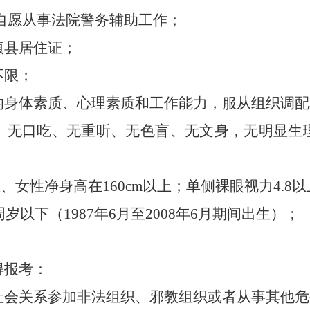
,自愿从事
法院
警务辅助工作；
镇县
居住证
；
不限
；
的身体素质、心理素质和工作能力，服从组织调配
、无口吃、无重听、无色盲、无
文
身，无明显生
以上、女性净身高在160cm以上；单侧裸眼视力4.8
周岁以下（
19
87
年
6
月至
200
8
年
6
月期间出生）；
得报考：
社会关系参加非法组织、邪教组织或者从事其他危