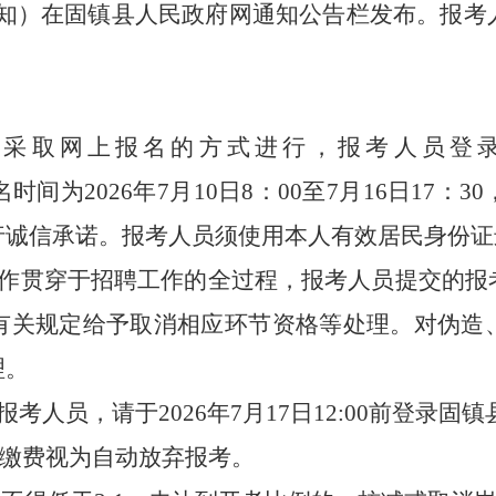
通知）
在固镇县人民政府网通知公告栏发布。报考
名采取网上报名的方式进行，报考人员登
名时间为
202
6
年
7
月
10
日
8
：
00至
7
月
16
日
1
7
：
3
0
行诚信承诺。报考人员须使用本人有效居民身份证
工作贯穿于招聘工作的全过程，报考人员提交的报
有关规定给予取消相应环节资格等处理。对伪造
理。
报考人员，请于
2026
年
7
月
17
日
1
2
:00前登录固
有缴费视为自动放弃报考。