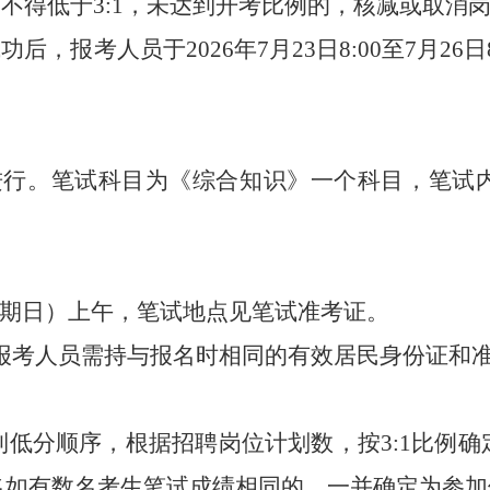
例不得低于
3
:1，未达到
开考
比例的，核减或取消
成功后，报考人员于
2026
年
7
月
23
日
8
:00至
7
月
26
日
进行。
笔试科目为《综合知识》一个科目，
笔试
期日）上午，笔试地点见笔试准考证。
知识》。报考人员需持与报名时相同的有效居民身份证
到低分顺序，根据招聘岗位计划数，按
3
:1比例
名如有数名考生笔试成绩相同的，一并确定为参加