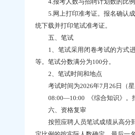
4
.报考人数与招聘计划数的比
5
.网上打印准考证。报名确认
统下载并打印笔试准考证。
五、
笔试
1、笔试采用闭卷考试的方式
等。笔试分数满分为
100分。
2、笔试时间和地点
考试时间为
2026年
7
月
26
日（星
08:00—10:00 《综合
六、资格复审
按照应聘人员笔试成绩从高分
定比例的按实际人数确定
，
最后一