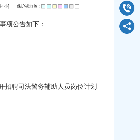
中
小
]
保护视力色：
事项公告如下：
开招聘司法
警务
辅助人员岗位计划