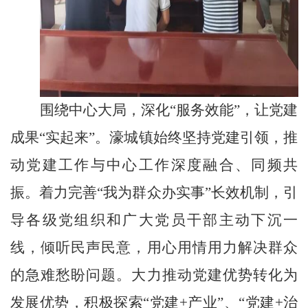
围绕中心大局，深化
“
服务效能
”
，让党建
成果
“
实起来
”
。濠城镇始终坚持党建引领，推
动党建工作与中心工作深度融合、同频共
振。着力完善
“
我为群众办实事
”
长效机制，引
导各级党组织和广大党员干部主动下沉一
线，倾听民声民意，用心用情用力解决群众
的急难愁盼问题。大力推动党建优势转化为
发展优势，积极探索
“
党建
+
产业
”
、
“
党建
+
治