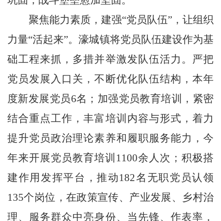
巩固，战斗堡垒愈加坚固。
聚焦能力素质，建强
“
党员队伍
”
，让组织
力量
“
活起来
”
。濠城镇将党员队伍建设作为基
础工程来抓，多措并举激发队伍活力。严把
党员发展入口关，不断优化队伍结构，本年
度新发展党员
6
名；加强党员教育培训，紧密
结合重点工作，丰富培训内容与形式，着力
提升党员政治理论素养和履职服务能力，今
年来开展党员教育培训
1100
余人次；积极搭
建作用发挥平台，推动
182
名无职党员认领
135
个岗位，在政策宣传、产业发展、乡村治
理、服务群众中亮身份、当先锋、作表率，