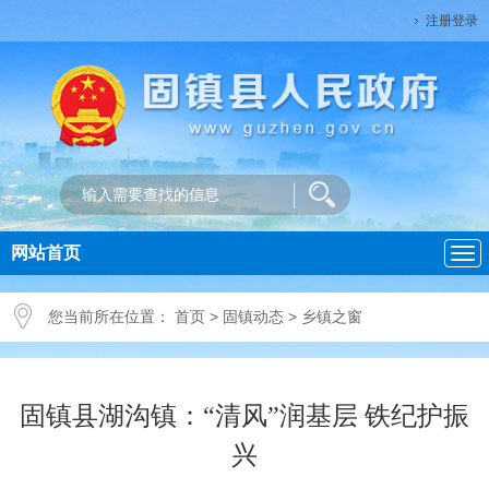
注册登录
网站首页
导
航
您当前所在位置：
首页
>
固镇动态
>
乡镇之窗
固镇县湖沟镇：“清风”润基层 铁纪护振
兴