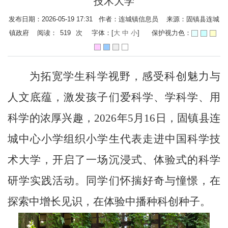
技术大学
发布日期：2026-05-19 17:31 作者：连城镇信息员 来源：固镇县连城
镇政府 阅读：
519
次
字体：[
大
中
小
]
保护视力色：
为拓宽学生科学视野，感受科创魅力与
人文底蕴，激发孩子们爱科学、学科学、用
科学的浓厚兴趣，
2026
年
5
月
16
日，固镇县连
城中心小学组织小学生代表走进中国科学技
术大学，开启了一场沉浸式、体验式的科学
研学实践活动。同学们怀揣好奇与憧憬，在
探索中增长见识，在体验中播种科创种子。