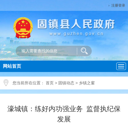
注册登录
网站首页
导
航
您当前所在位置：
首页
>
固镇动态
>
乡镇之窗
濠城镇：练好内功强业务 监督执纪保
发展