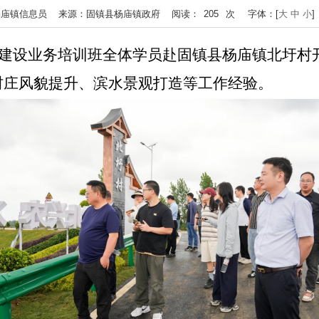
 作者：杨庙镇信息员 来源：固镇县杨庙镇政府 阅读：
205
次
字体：[
大
中
小
村建设业务培训班全体学员赴固镇县杨庙镇北圩村
村庄风貌提升、滨水景观打造等工作经验。