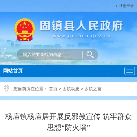
注册登录
网站首页
导
航
您当前所在位置：
首页
>
固镇动态
>
乡镇之窗
杨庙镇杨庙居开展反邪教宣传 筑牢群众
思想“防火墙”