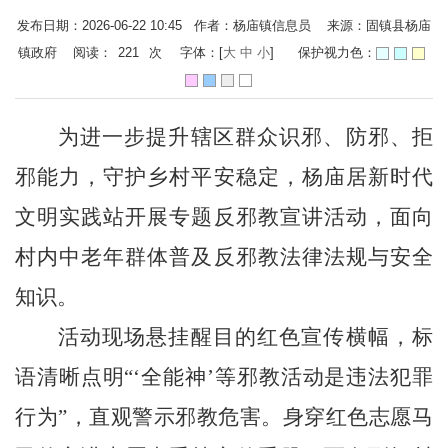
发布日期：2026-06-22 10:45 作者：杨庙镇信息员 来源：固镇县杨庙
镇政府 阅读：
221
次
字体：[
大
中
小
]
保护视力色：
为进一步提升辖区群众识邪、防邪、拒
邪能力，守护乡村平安稳定，杨庙居新时代
文明实践站开展专题反邪教宣讲活动，面向
村内中老年群体普及反邪教法律法规与安全
知识。
活动现场悬挂醒目的红色宣传横幅，标
语清晰点明
“‘全能神’等邪教活动是违法犯罪
行为”，直观警示邪教危害。身穿红色志愿马