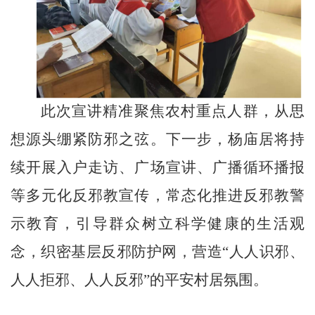
此次宣讲精准聚焦农村重点人群，从思
想源头绷紧防邪之弦。下一步，
杨庙居
将持
续开展入户走访、广场宣讲、广播循环播报
等多元化反邪教宣传，常态化推进反邪教警
示教育，引导群众树立科学健康的生活观
念，织密基层反邪防护网，营造
“人人识邪、
人人拒邪、人人反邪”的平安村居氛围。