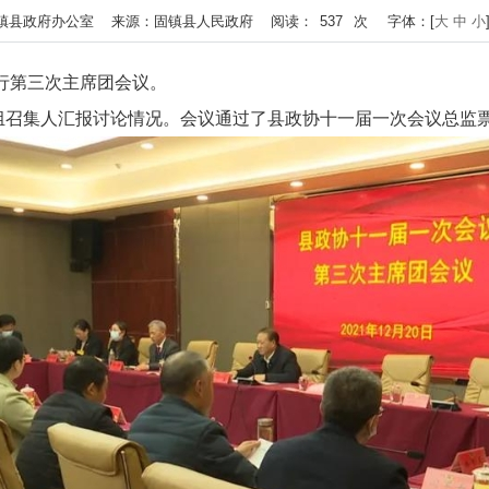
 作者：固镇县政府办公室 来源：固镇县人民政府 阅读：
537
次
字体：[
大
中
小
举行第三次主席团会议。
组召集人汇报讨论情况。会议通过了县政协十一届一次会议总监