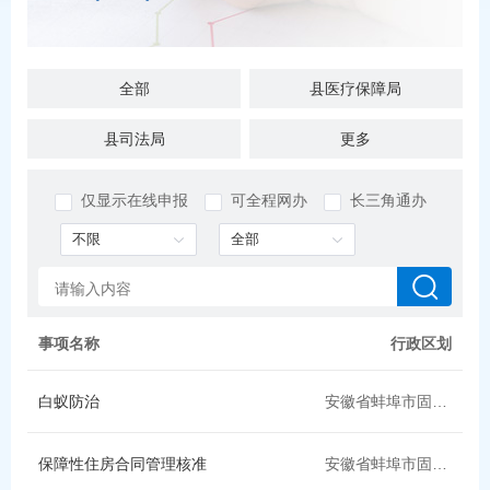
全部
县医疗保障局
县司法局
县退役军人局
更多
县住房城乡建设局（县人防办）
县交通运输局
仅显示在线申报
可全程网办
长三角通办
县烟草专卖局
县统计局
市住房公积金管理中心固镇县管理部
县教育局
县委统战部（县民族宗教事务局、县政府台湾事务办公室）
县水利局
事项名称
行政区划
县发展改革委（县公共资源局，县粮食和储备局）
县乡村振兴局
白蚁防治
安徽省蚌埠市固镇县
县委办（县委政策研究室、县档案局）
档案馆（县委党史和地方志研究室）
保障性住房合同管理核准
安徽省蚌埠市固镇县