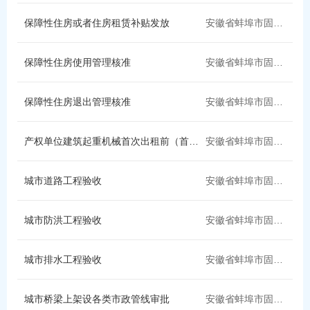
县公安局
县新闻出版局
保障性住房或者住房租赁补贴发放
安徽省蚌埠市固镇县
县消防救援大队
县民政局
保障性住房使用管理核准
安徽省蚌埠市固镇县
固镇县华通天然气
固镇新奥燃气
固镇县红十字会
县人社局
保障性住房退出管理核准
安徽省蚌埠市固镇县
固镇中环水务
县自然资源和规划局
产权单位建筑起重机械首次出租前（首次安装前）备案
安徽省蚌埠市固镇县
皖能新奥天然气
固镇县供电公司
城市道路工程验收
安徽省蚌埠市固镇县
固镇县生态环境分局
县农业农村局
城市防洪工程验收
安徽省蚌埠市固镇县
县卫健委
县城市管理局
县市场监督管理局
县应急管理局
城市排水工程验收
安徽省蚌埠市固镇县
县残联
国家税务总局固镇县税务局
城市桥梁上架设各类市政管线审批
安徽省蚌埠市固镇县