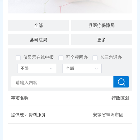
全部
县医疗保障局
县司法局
县退役军人局
更多
县住房城乡建设局（县人防办）
县交通运输局
仅显示在线申报
可全程网办
长三角通办
县烟草专卖局
县统计局
市住房公积金管理中心固镇县管理部
县教育局
县委统战部（县民族宗教事务局、县政府台湾事务办公室）
县水利局
事项名称
行政区划
县发展改革委（县公共资源局，县粮食和储备局）
县乡村振兴局
提供统计资料服务
安徽省蚌埠市固镇县
县委办（县委政策研究室、县档案局）
档案馆（县委党史和地方志研究室）