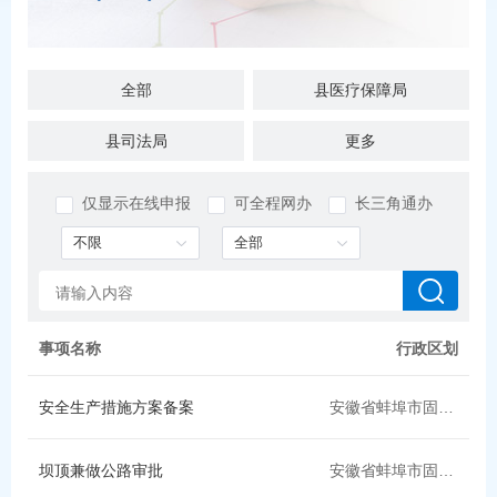
全部
县医疗保障局
县司法局
县退役军人局
更多
县财政局（县国资委，县地方金融监管局）
县住房城乡建设局（县人防办）
仅显示在线申报
可全程网办
长三角通办
县气象局
县交通运输局
县烟草专卖局
县统计局
县教育局
县委统战部（县民族宗教事务局、县政府台湾事务办公室）
事项名称
行政区划
县水利局
县发展改革委（县公共资源局，县粮食和储备局）
安全生产措施方案备案
安徽省蚌埠市固镇县
县乡村振兴局
县工业和信息化局
坝顶兼做公路审批
安徽省蚌埠市固镇县