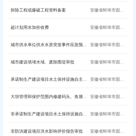
县委办（县委政策研究室、县档案局）
档案馆（县委党史和地方志研究室）
拆除工程或爆破工程资料备案
安徽省蚌埠市固镇县
中国人民银行固镇县支行
县科学技术局
超计划用水加价收费
安徽省蚌埠市固镇县
县公安局
县新闻出版局
县消防救援大队
县民政局
城市供水单位供水水质突发事件应急预案备案
安徽省蚌埠市固镇县
固镇县华通天然气
固镇新奥燃气
城市建设填堵水域、废除围堤审批
安徽省蚌埠市固镇县
固镇县红十字会
县人社局
承诺制生产建设项目水土保持设施自主验收报备
安徽省蚌埠市固镇县
固镇中环水务
县自然资源和规划局
大坝管理和保护范围内修建码头、鱼塘许可
安徽省蚌埠市固镇县
皖能新奥天然气
固镇县供电公司
固镇县生态环境分局
县农业农村局
非承诺制生产建设项目水土保持设施自主验收报备
安徽省蚌埠市固镇县
县卫健委
县城市管理局
非防洪建设项目洪水影响评价报告审批
安徽省蚌埠市固镇县