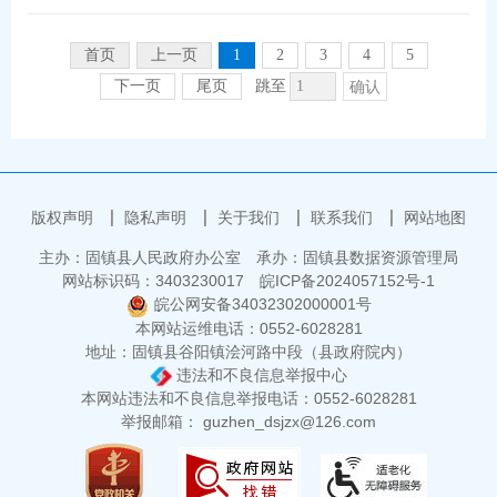
县商务局
县市场监督管理局
首页
上一页
1
2
3
4
5
县应急管理局
县残联
下一页
尾页
跳至
确认
国家税务总局固镇县税务局
固镇中环水务
县文旅体局
版权声明
隐私声明
关于我们
联系我们
网站地图
主办：固镇县人民政府办公室
承办：固镇县数据资源管理局
网站标识码：3403230017
皖ICP备2024057152号-1
皖公网安备34032302000001号
本网站运维电话：0552-6028281
地址：固镇县谷阳镇浍河路中段（县政府院内）
违法和不良信息举报中心
本网站违法和不良信息举报电话：0552-6028281
举报邮箱： guzhen_dsjzx@126.com