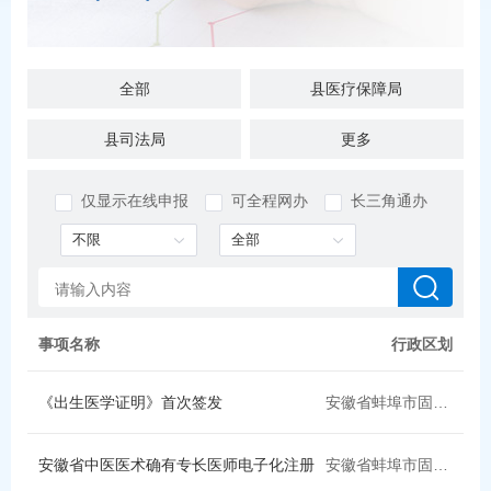
全部
县医疗保障局
县司法局
县退役军人局
更多
县财政局（县国资委，县地方金融监管局）
县住房城乡建设局（县人防办）
仅显示在线申报
可全程网办
长三角通办
县气象局
县交通运输局
县烟草专卖局
县统计局
县教育局
县委统战部（县民族宗教事务局、县政府台湾事务办公室）
事项名称
行政区划
县水利局
县发展改革委（县公共资源局，县粮食和储备局）
《出生医学证明》首次签发
安徽省蚌埠市固镇县
县乡村振兴局
县工业和信息化局
安徽省中医医术确有专长医师电子化注册
安徽省蚌埠市固镇县