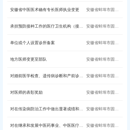
县委办（县委政策研究室、县档案局）
档案馆（县委党史和地方志研究室）
安徽省中医医术确有专长医师执业变更
安徽省蚌埠市固镇县
中国人民银行固镇县支行
县科学技术局
承担预防接种工作的医疗卫生机构（接种单位）的确认
安徽省蚌埠市固镇县
县公安局
县新闻出版局
县消防救援大队
县民政局
单位或个人设置诊所备案
安徽省蚌埠市固镇县
固镇县华通天然气
固镇新奥燃气
地方医师变更至部队
安徽省蚌埠市固镇县
固镇县红十字会
县人社局
对婚前医学检查、遗传病诊断和产前诊断结果有异议的医学技术鉴定
安徽省蚌埠市固镇县
固镇中环水务
县自然资源和规划局
对医师的表彰奖励
安徽省蚌埠市固镇县
皖能新奥天然气
固镇县供电公司
固镇县生态环境分局
县农业农村局
对在传染病防治工作中做出显著成绩和贡献的单位和个人给予表彰和奖励
安徽省蚌埠市固镇县
县卫健委
县城市管理局
对在继承和发展中医药事业、中医医疗工作等中做出显著贡献的单位和个人奖励表彰（增加）
安徽省蚌埠市固镇县