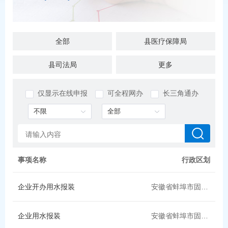
全部
县医疗保障局
县司法局
县退役军人局
更多
县财政局（县国资委，县地方金融监管局）
县住房城乡建设局（县人防办）
仅显示在线申报
可全程网办
长三角通办
县气象局
县交通运输局
县烟草专卖局
县统计局
县教育局
县委统战部（县民族宗教事务局、县政府台湾事务办公室）
事项名称
行政区划
县水利局
县发展改革委（县公共资源局，县粮食和储备局）
企业开办用水报装
安徽省蚌埠市固镇县
县乡村振兴局
县工业和信息化局
企业用水报装
安徽省蚌埠市固镇县