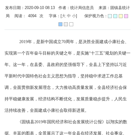
发布日期：2020-09-10 08:13 作者：统计局信息员 来源：固镇县统计
局 阅读：
4094
次
字体：[
大
中
小
]
保护视力色：
2019年，是新中国成立70周年，是决胜全面建成小康社会、
实现第一个百年奋斗目标的关键之年，是实施“十三五”规划的关键一
年。这一年
，
在县委、县政府
的
坚强领导下，
全县上下
坚持以习近
平新时代中国特色社会主义思想为指导
，
坚持稳中求进工作总基
调，
全面贯彻
新发展理念，大力推动高质量发展，全县经济社会保
持平稳健康发展，经济结构不断优化，发展质量稳步提升，人民生
活持续改善，全面建成小康社会取得新进展。
《固镇县
2019年国民经济和社会发展统计公报
》
以翔实的数
据、丰富的图表，全景展示了这一年全
县
在经济发展、社会事业、