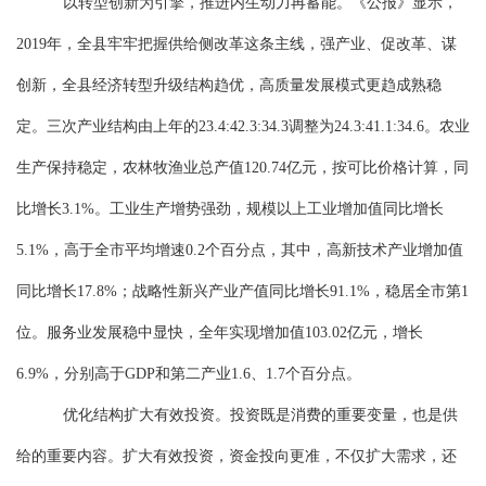
以转型创新为引擎，推进内生动力再蓄能
。
《公报》显示，
2019年，全
县
牢牢把握供给侧改革这条主线，强产业、促改革、谋
创新，全
县
经济转型升级结构趋优，高质量发展模式更趋成熟稳
定。三次产业结构由上年的
23.4:42.3:34.3调整为24.3:41.1:34.6。农业
生产保持稳定，农林牧渔业总产值120.74亿元，按可比价格计算，同
比增长3.1%。工业生产增势强劲，
规模以上工业增加值同比增长
5.1%，高于全市平均增速0.2个百分点，
其中，高新技术产业增加值
同比增长
17.8%
；
战略性新兴产业产值同比增长
91.1%，稳居全市第1
位
。
服务业发展稳中显快，全年实现增加值
103.02
亿元，增长
6.9
%，分别高于GDP和第二产业
1.6
、
1.7
个百分点。
优化结构扩大有效投资。
投资既是消费的重要变量，也是供
给的重要内容。扩大有效投资，资金投向更准，不仅扩大需求，还