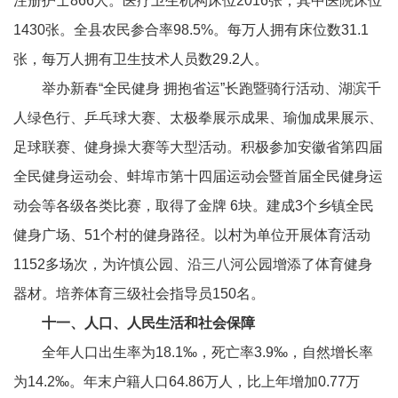
注册护士866人。医疗卫生机构床位2016张，其中医院床位
1430张。全县农民参合率98.5%。每万人拥有床位数31.1
张，每万人拥有卫生技术人员数29.2人。
举办新春“全民健身 拥抱省运”长跑暨骑行活动、湖滨千
人绿色行、乒乓球大赛、太极拳展示成果、瑜伽成果展示、
足球联赛、健身操大赛等大型活动。积极参加安徽省第四届
全民健身运动会、蚌埠市第十四届运动会暨首届全民健身运
动会等各级各类比赛，取得了金牌 6块。建成3个乡镇全民
健身广场、51个村的健身路径。以村为单位开展体育活动
1152多场次，为许慎公园、沿三八河公园增添了体育健身
器材。培养体育三级社会指导员150名。
十一、人口、人民生活和社会保障
全年人口出生率为18.1‰，死亡率3.9‰，自然增长率
为14.2‰。年末户籍人口64.86万人，比上年增加0.77万