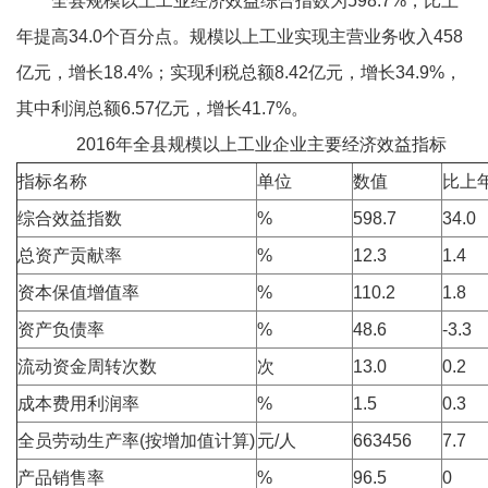
全县规模以上工业经济效益综合指数为598.7%，比上
年提高34.0个百分点。规模以上工业实现主营业务收入458
亿元，增长18.4%；实现利税总额8.42亿元，增长34.9%，
其中利润总额6.57亿元，增长41.7%。
2016年全县规模以上工业企业主要经济效益指标
指标名称
单位
数值
比上
综合效益指数
%
598.7
34.0
总资产贡献率
%
12.3
1.4
资本保值增值率
%
110.2
1.8
资产负债率
%
48.6
-3.3
流动资金周转次数
次
13.0
0.2
成本费用利润率
%
1.5
0.3
全员劳动生产率(按增加值计算)
元/人
663456
7.7
产品销售率
%
96.5
0