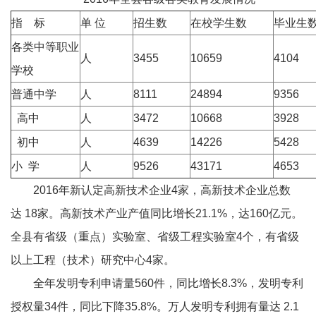
指 标
单 位
招生数
在校学生数
毕业生
各类中等职业
人
3455
10659
4104
学校
普通中学
人
8111
24894
9356
高中
人
3472
10668
3928
初中
人
4639
14226
5428
小 学
人
9526
43171
4653
2016年新认定高新技术企业4家，高新技术企业总数
达 18家。高新技术产业产值同比增长21.1%，达160亿元。
全县有省级（重点）实验室、省级工程实验室4个，有省级
以上工程（技术）研究中心4家。
全年发明专利申请量560件，同比增长8.3%，发明专利
授权量34件，同比下降35.8%。万人发明专利拥有量达 2.1