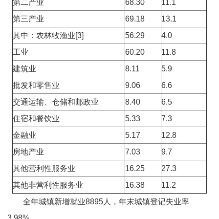
第二产业
68.30
11.1
第三产业
69.18
13.1
其中：农林牧渔业[3]
56.29
4.0
工业
60.20
11.8
建筑业
8.11
5.9
批发和零售业
9.06
6.6
交通运输、仓储和邮政业
8.40
6.5
住宿和餐饮业
5.33
7.3
金融业
5.17
12.8
房地产业
7.03
9.7
其他营利性服务业
16.25
27.3
其他非营利性服务业
16.38
11.2
全年城镇新增就业8895人，年末城镇登记失业率
3.98%。