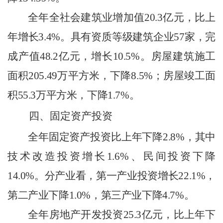
全年全社会建筑业增加值
20.3
亿元，比上
年增长
3.4%
。具有资质等级建筑企业
57
家，完
成产值
48.2
亿元，增长
10.5%
。房屋建筑施工
面积
205.49
万平方米，下降
8.5%
；房屋竣工面
积
55.3
万平方米，下降
1.7%
。
四、固定资产投资
全年固定资产投资比上年下降
2.8%
，其中
技术改造投资增长
1.6%
、民间投资下降
14.0%
。分产业看，第一产业投资增长
22.1%
，
第二产业下降
1.0%
，第三产业下降
4.7%
。
全年房地产开发投资
25.3
亿元，比上年下