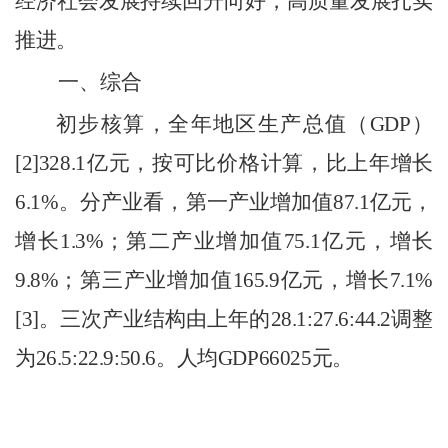
经济社会发展持续回升向好，高质量发展扎实
推进。
一、综合
初步核算，全年地区生产总值（
GDP
）
[2]
328.1
亿元，按可比价格计算，比上年增长
6.1
%
。
分产业看，
第一产业增加值
87.1
亿元，
增长
1.3
%
；第二产业增加值
75.1
亿元，
增长
9.8
%
；第三产业增加值
165.9
亿元，增长
7.1
%
[3]
。三次产业结构由上年的
28.1
:
27.6
:
44.2
调整
为
26.5:22.9:50.6
。人均
GDP
66025
元
。