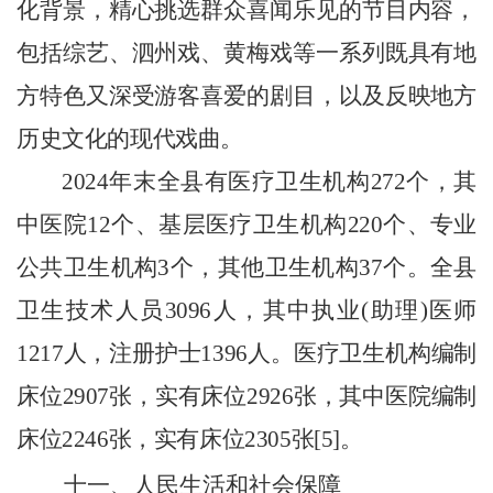
化背景，精心挑选群众喜闻乐见的节目内容，
包括综艺、泗州戏、黄梅戏等一系列既具有地
方特色又深受游客喜爱的剧目，以及反映地方
历史文化的现代戏曲。
2024
年末全县有医疗卫生机构
272
个，其
中医院
12
个、基层医疗卫生机构
220
个、专业
公共卫生机构
3
个，其他卫生机构
37
个。全县
卫生技术人员
3096
人，其中执业
(
助理
)
医师
1217
人，注册护士
1396
人。医疗卫生机构编制
床位
2907
张，实有床位
2926
张，其中医院编制
床位
2246
张，实有床位
2305
张
[5]
。
十一、人民生活和社会保障