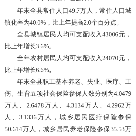
年末全县常住人口
49.7
万人，常住人口城
镇化率为
40.0%
，比上年提高
2.0
个百分点。
全县城镇居民人均可支配收入
43006
元，
比上年增长
3.6%
。
全年农村居民人均可支配收入
24070
元，
比上年增长
6.6%
。
年末全县职工基本养老、失业、医疗、工
伤、生育五项社会保险参保人数分别为
4.0479
万人、
2.6478
万人、
4.3134
万人、
4.2962
万
人、
3.1336
万人，城乡居民医疗保险参保
50.614
万人，城乡居民养老保险参保
35.53
万