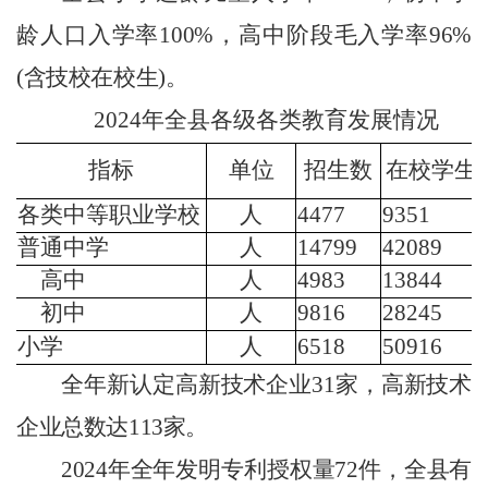
龄人口入学率
100%
，高中阶段毛入学率
96%
(
含技校在校生
)
。
202
4
年全县各级各类教育发展情况
指标
单位
招生数
在校学生
各类中等职业学校
人
4477
9351
普通
中学
人
14799
42089
高中
人
4983
13844
初中
人
9816
28245
小学
人
6518
50916
全年新认定高新技术企业
31
家，高新技术
企业总数达
113
家。
2024
年全年发明专利授权量
72
件，全县有