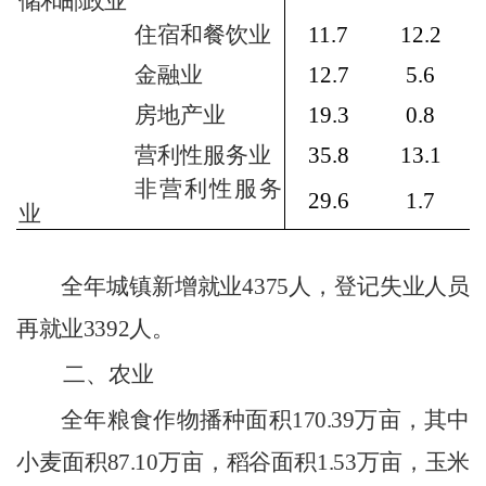
储和邮政业
住宿和餐饮业
11.7
12.2
金融业
12.7
5.6
房地产业
19.3
0.8
营利性服务业
35.8
13.1
非营利性服务
29.6
1.7
业
全年城镇新增就业
4375
人，登记失业人员
再就业
3392
人。
二、农业
全年粮食作物播种面积
170.39
万亩，其中
小麦面积
87.10
万亩，稻谷面积
1.53
万亩，玉米