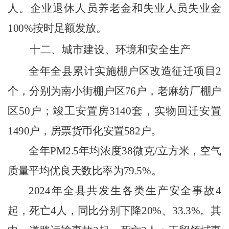
人。企业退休人员养老金和失业人员失业金
100%
按时足额发放。
十二、城市建设、环境和安全生产
全年全县累计实施棚户区改造征迁项目
2
个，分别为南小街棚户区
76
户，老麻纺厂棚户
区
50
户；竣工安置房
3140
套，实物回迁安置
1490
户，房票货币化
安置
582
户。
全年
PM2.5
年均浓度
38
微克
/
立方米，空气
质量平均优良天数比率为
79.5%
。
2024
年全县共发生各类生产安全事故
4
起，死亡
4
人，同比分别下降
20%
、
33.3%
。其