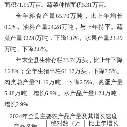
面积
71.15
万亩。蔬菜种植面积
5.31
万亩。
全年粮食产量
65.70
万吨，比上年增长
0.6%
。油料产量
24.28
万吨，与上年持平。蔬
菜产量
92.98
万吨，下降
1.6%
。水果产量
23.49
万吨，下降
2.6%
。
年末全
县
生猪存栏
33.74
万头，比上年
下降
16.8
%
；全年生猪出栏
61.17
万头，
下降
7.5
%
。
肉类总产量
21.16
万吨，
下降
2.5
%
。禽蛋产量
5.48
万吨，增长
6.9
%
。水产品产量
1.24
万吨，
增长
2.9
%
。
202
4
年全县主要农产品产量及其增长速度
绝对数
（万
比上年增长
产品名称