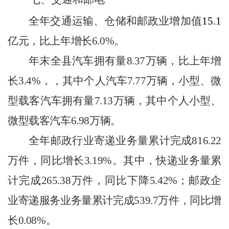
全年交通运输、仓储和邮政业增加值
15.1
亿元，比上年增长
6.0
%
。
年末全县汽车拥有量
8.37
万辆，比上年增
长
3.4%
，，其中个人汽车
7.77
万辆，小型、微
型载客汽车拥有量
7.13
万辆，其中个人小型、
微型载客汽车
6.98
万辆。
全年邮政行业寄递业务量累计完成
816.22
万件，同比增长
3.19%
。其中，快递业务量累
计完成
265.38
万件，同比下降
5.42%
；邮政企
业寄递服务业务量累计完成
539.7
万件，同比增
长
0.08%
。