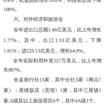
0.4
%
，化妆品类增长
18.8
%
，书报杂志类下降
100
%
。
六、
对外经济和旅游业
全年进出口总额
1.46
亿美元，比上年
增长
1.77
%
。其中，出口
1.33
亿美元，下降
1.81
%
；进口
0.13
亿美元，
增长
64.8
%
。
全年实际利用外资
227
万
美
元，比上年增
长
887
%
。
全县旅行社
13
家
，
其中
分社
3
家（网点
7
家
）
；星级饭店（宾馆）
1
家，其中三星级
1
家
;A
级及以上旅游景区
6
个
，
其中
4A
级
1
个。