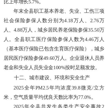
比上年增长
5.7
%
。
年末全县职工基本养老、失业、工伤
三
项
社会保险参保人数分别为
4.18
万人、
2.76
万
人、
4.88
万人
，
城乡居民养老保险参保
35.50
万
人
。全县职工医疗保险参保人数为
4.46
万人
（基本医疗保险已包含生育医疗保险），
城乡
居民医疗保险参保
49.60
万人。企业退休人员养
老金和失业人员失业金
100%
按时足额发放。
十二、城市建设、环境和安全生产
2025
全年
PM2.5
年均浓度
39.8
微克
/
立方
米，空气质量平均优良天数比率为
77.0
%
。
2025
年全县共发生各类生产安全事故
2