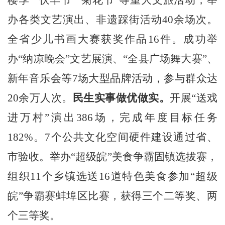
办各类文艺演出、非遗踩街活动
40
余场次。
全省少儿书画大赛获奖作品
16
件
。
成功举
办
“纳凉晚会”文艺展演、“全县广场舞大赛”、
新年音乐会等
7
场大型品牌活动，参与群众达
20
余万人次。
民生实事做优做实。
开展
“送戏
进万村”演出
386
场，完成年度目标任务
182%
。
7
个公共文化空间硬件建设通过省、
市验收。举办“超级皖”美食争霸固镇选拔赛，
组织
11
个乡镇选送
16
道特色美食参加
“超级
皖”争霸赛蚌埠区比赛，获得三个二等奖、两
个三等奖。