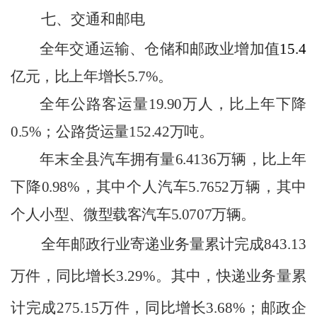
七、交通和邮电
全年交通运输、仓储和邮政业增加值
15.
4
亿元，比上年增长
5.7
%
。
全年公路客运量
19.90
万人，比上年下降
0.5
%
；公路货运量
152.42
万吨。
年末全县汽车拥有量
6.4136
万辆，比上年
下降
0.98%
，其中个人汽车
5.7652
万辆，其中
个人小型、微型载客汽车
5.0707
万辆。
全年邮政行业寄递业务量累计完成
843.13
万件，同比
增长
3.29
%
。其中，快递业务量累
计完成
275.15
万件，同比
增长
3.68
%
；邮政企