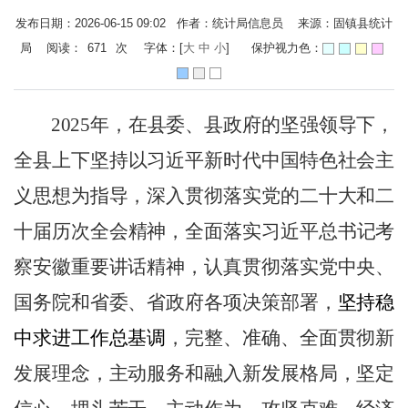
发布日期：2026-06-15 09:02 作者：统计局信息员 来源：固镇县统计
局 阅读：
671
次
字体：[
大
中
小
]
保护视力色：
20
2
5
年，
在
县
委、
县
政府的坚强领导下，
全
县
上下坚持以习近平新时代中国特色社会主
义思想为指导，
深入
贯彻落实党的二十大和二
十届
历次
全会精神，
全面落实习近平总书记考
察安徽重要讲话精神，
认真贯彻落实党中央、
国务院和省委、省政府各项决策部署，
坚持稳
中求进工作总基调
，完整、准确、全面贯彻新
发展理念，主动服务和融入新发展格局，坚定