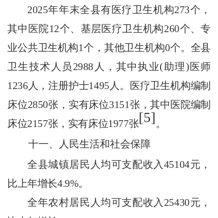
202
5
年
年末全县有医疗卫生机构
273
个，
其中医院
12
个、基层医疗卫生机构
260
个、专
业公共卫生机构
1
个，其他卫生机构
0
个。全县
卫生技术人员
2988
人，其中执业
(
助理
)
医师
1236
人，注册护士
1495
人。医疗卫生机构编制
床位
2850
张，实有床位
3151
张，其中医院编制
[5]
床位
2157
张，实有床位
1977
张
。
十一、人民生活和社会保障
全县城镇居民人均可支配收入
45104
元，
比上年增长
4.9
%
。
全年农村居民人均可支配收入
25430
元，