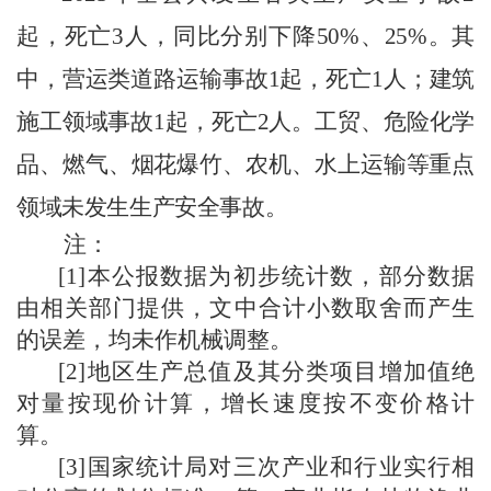
起，死亡
3
人，同比分别下降
50%
、
25%
。其
中，营运类道路运输事故
1
起，死亡
1
人；建筑
施工领域事故
1
起，死亡
2
人。工贸、危险化学
品、燃气、烟花爆竹、农机、水上运输等重点
领域未发生生产安全事故。
注：
[1]
本公报数据为初步统计数，部分数据
由相关部门提供，文中合计小数取舍而产生
的误差，均未作机械调整。
[2]
地区生产总值及其分类项目增加值绝
对量按现价计算，增长速度按不变价格计
算。
[3]
国家统计局对三次产业和行业实行相