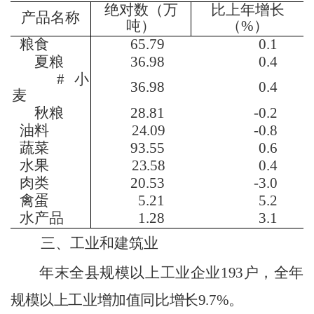
绝对数
（万
比上年增长
产品名称
吨）
（
%
）
粮食
65.79
0.1
夏粮
36.98
0.4
#小
36.98
0.4
麦
秋粮
28.81
-0.2
油料
24.09
-0.8
蔬菜
93.55
0.6
水果
23.58
0.4
肉类
20.53
-3.0
禽蛋
5.21
5.2
水产品
1.28
3.1
三、工业和建筑业
年末全县规模以上工业企业
193
户，全年
规模以上工业增加值同比增长
9.7
%
。