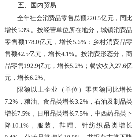
五、国内贸易
全年社会消费品零售总额
220.5
亿元，同比
增长
5.3
%
。按经营单位所在地分，城镇消费品
零售额
178.0
亿元，增长
5.6
%
；乡村消费品零
售额
42.5
亿元，增长
4.1
%
。按消费形态分，商
品零售
192.9
亿元，增长
5.2
%
；餐饮收入
27.6
亿
元，增长
6.2
%
。
限额以上企业（单位）零售额同比增长
7.2
%
，粮油、食品类
增长
3.2
%
，石油及制品类
增长
7.5
%
，日用品类增长
7.5
%
，中西药品类下
降
10.1
%
，服装、鞋帽、针纺织品类
增长