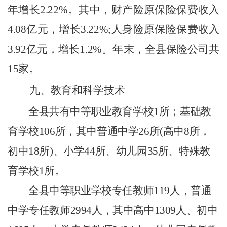
年增长
2.22
%
。其中，财产险原保险保费收入
4.08
亿元，增长
3.22
%;
人身险原保险保费收入
3.92
亿元，增长
1.2
%
。年末，全
县
保险公司共
15
家。
九、教育和科学技术
全县共有中等职业教育学校
1
所；基础教
育学校
106
所，其中普通中学
26
所
(
高中
8
所，
初中
18
所
)
、小学
44
所、幼儿园
35
所、特殊教
育学校
1
所。
全县中等职业学校专任教师
119
人，普通
中学专任教师
2994
人，其中高中
1309
人、初中