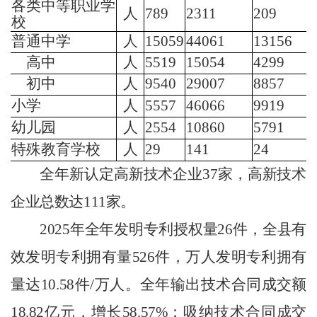
各类中等职业学
人
789
2311
209
校
普通
中学
人
15059
44061
13156
高中
人
5519
15054
4299
初中
人
9540
29007
8857
小学
人
5557
46066
9919
幼儿园
人
2554
10860
5791
特殊教育学校
人
29
141
24
全年新认定高新技术企业
37
家，高新技术
企业总数达
111
家。
2025
年全年发明专利授权量
26
件，全县有
效发明专利拥有量
526
件，万人发明专利拥有
量达
10.58
件
/
万人。全年输出技术合同成交额
18.82
亿元，增长
58.57%
；吸纳技术合同成交