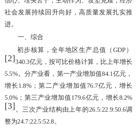
信心、埋头苦干，主动作为、攻坚克难，经济
社会发展持续回升向好，高质量发展扎实推
进。
一、综合
初步核算，全年地区生产总值（
GDP
）
[2]
340.3
亿元，按可比价格计算，比上年增长
5.5
%
。
分产业看，
第一产业增加值
84.1
亿元，
增长
1.
8
%
；第二产业增加值
76.7
亿元，
增长
5.0
%
；第三产业增加值
179.6
亿元，增长
8.2
%
[3]
。三次产业结构由上年的
26.5:22.9:50.6
调
整为
24.7
:22.
5
:
52.8
。