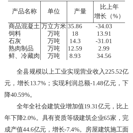
比上年
产品名称
单位
产量
增长
（
%
）
商品混凝土
万立方米
35.86
-34.03
饲料
万吨
18
13.91
石灰
万吨
14.3
-31.01
熟肉制品
万吨
12.59
2.99
鲜
、
冷藏肉
万吨
8.93
34.56
全县规模以上工业实现营业收入
225.52
亿
元，增长
13.7
%
；实现利润总额
-1.48
亿元，下
降
40.59
%
。
全年全社会建筑业增加值
19.31
亿元，比上
年
下降
2.0
%
。
具有资质等级建筑企业
65
家，完
成产值
44.6
亿元，增长
-7.4
%
。房屋建筑施工面