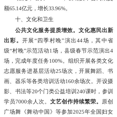
额
65.14
亿元，增长
33.96%
。
十、文化
和
卫生
公共文化服务提质增效
。
文化惠民出新
出彩。
开展
“
四季村晚
”
演出
4
4
场，
其中
省
级
“
村晚
”
示范活动
1
场
，县级
春节示范演出
4
场
，完成年度任务
100%
。
组织开展各类文化
志愿服务进基层活动
25
场次，开展舞蹈、书
画、器乐等各类培训活动
160
余场次。开设摄
影、书法等
20
个门类公益培训
240
课时，参训
学员
7000
余人次。
文艺创作持续繁荣。
原创
广场舞《舞动中国》等参加
2025
年全国妇女