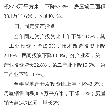
积
87.6
万平方米，下降
57.3
%
；房屋竣工面积
33.1
万平方米，下降
40.1
%
。
四、固定资产投资
全年固定资产投资比上年下降
16.3
%
，其
中
工业投资下降
15.5%
，
技术改造投资
下降
24.8
%
、民间投资
下降
18.8
%
。分产业看，第一
产业投资增长
22.8
%
，第二产业下降
15.5
%
，第
三产业下降
18.7
%
。
全年房地产开发投资比上年下降
43.3
%
；
房屋销售面积
30.9
万平方米，下降
1.2
%
；房屋
销售额
14.7
亿元，
增长
5
%
。