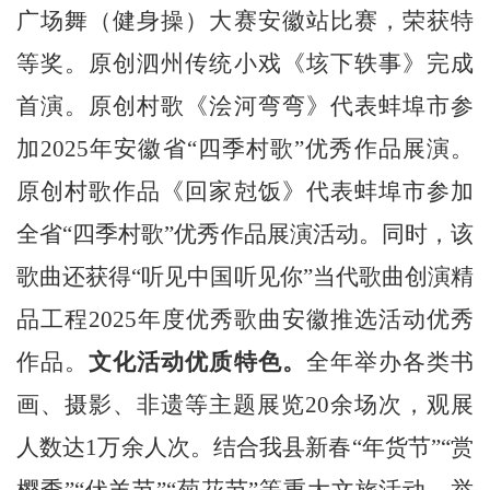
广场舞（健身操）大赛安徽站比赛
，荣
获特
等奖。
原创泗州传统小戏《垓下轶事》完成
首演。原创村歌《浍河弯弯》代表蚌埠市参
加
2025
年安徽省“四季村歌”优秀作品展演。
原创村歌作品《回家尅饭》代表蚌埠市参加
全省“四季村歌”优秀作品展演活动。同时，该
歌曲还获得“听见中国听见你”当代歌曲创演精
品工程
2025
年度优秀歌曲安徽推选活动优秀
作品。
文化
活动优质特色。
全年举办各类书
画、摄影、非遗等主题展览
20
余场次，观展
人数达
1
万余人次
。结合我县新春
“年货节”“赏
樱季”“伏羊节”“菊花节”等重大文旅活动，举