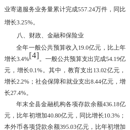
业寄递服务业务量累计完成
557.24
万件，同比
增长
3.25
%
。
八、财政、金融和保险业
全年一般公共预算收入
19.0
亿元，比上年
[4]
增长
3.4
%
。一般公共预算支出完成
54.19
亿
元，
增长
0.1
%
。其中，教育支出
13.02
亿元，
增长
2.2
%
；社会保障和就业支出
8.44
亿元，
增
长
27.4
%
。
年末全县金融机构各项存款余额
436.18
亿
元，比年初增加
40.80
亿元，同比增长
10.3
%
；
本外币各项贷款余额
395.03
亿元，比年初增加