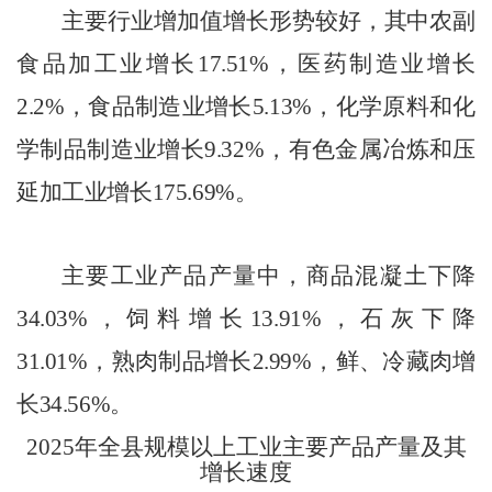
主要行业增加值增长形势较好，其中农副
食品加工业增长
17.51%
，医药制造业增长
2.2%
，食品制造业增长
5.13%
，化学原料和化
学制品制造业增长
9.32%
，有色金属冶炼和压
延加工业增长
175.69%
。
主要工业产品产量中，商品混凝土
下降
34.03
%
，饲料增长
13.91
%
，
石灰下降
31.01%
，熟肉制品增长
2.99%
，鲜、冷藏肉增
长
34.56%
。
20
2
5
年全
县
规模以上工业主要产品产量及其
增长速度