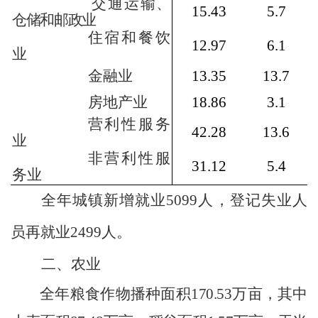
交通运输、
15.43
5.7
仓储和邮政业
住宿和餐饮
12.97
6.1
业
金融业
13.35
13.7
房地产业
18.86
3.1
营利性服务
42.28
13.6
业
非营利性服
31.12
5.4
务业
全年城镇新增就业
5099
人，登记失业人
员再就业
2499
人
。
二、农业
全年粮食作物播种面积
170.53
万亩，其中