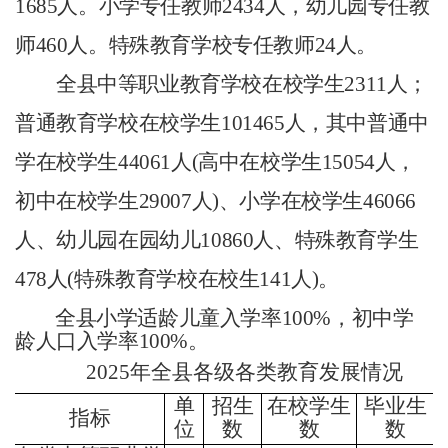
1685
人。小学专任教师
2434
人，幼儿园专任教
师
460
人。特殊教育学校专任教师
24
人。
全县中等职业教育学校在校学生
2311
人；
普通教育学校在校学生
101465
人，其中普通中
学在校学生
44061
人
(
高中在校学生
15054
人，
初中在校学生
29007
人
)
、小学在校学生
46066
人、幼儿园在园幼儿
10860
人、特殊教育学生
478
人
(
特殊教育学校在校生
141
人
)
。
全县小学适龄儿童入学率
100%
，初中学
龄人口入学率
100%
。
202
5
年全县各级各类教育发展情况
单
招生
在校学生
毕业生
指标
位
数
数
数