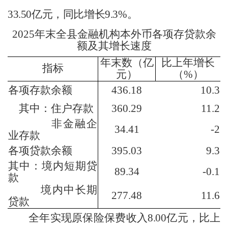
33.50
亿元，同比增长
9.3
%
。
20
2
5
年
末全
县
金融机构
本外
币各项存贷款余
额及其增长速度
年末数
（亿
比
上年
增长
指标
元）
（
%
）
各项存款余额
436.18
10.3
其中：住户存款
360.29
11.2
非金融企
34.41
-2
业存款
各项贷款余额
395.03
9.3
其中：
境内
短期贷
89.34
-0.1
款
境内
中长期
277.48
11.6
贷款
全年实现原保险保费收入
8.00
亿元，比上