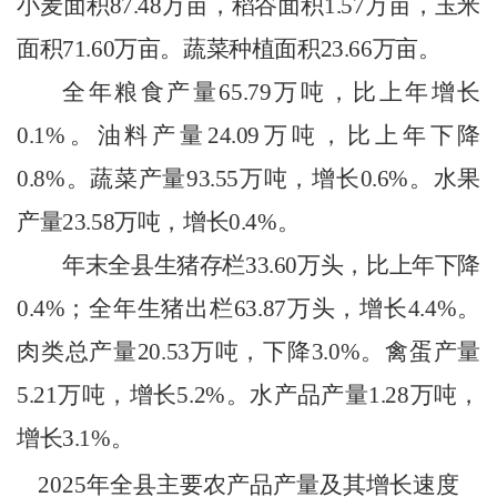
小麦面积
87.48
万亩，稻谷面积
1.57
万亩，玉米
面积
71.60
万亩。蔬菜种植面积
23.66
万亩。
全年粮食产量
65.
79
万吨，比上年增长
0.1
%
。油料产量
24.09
万吨，比上年
下降
0.8
%
。蔬菜产量
93.55
万吨，
增长
0.6
%
。水果
产量
23.58
万吨，
增长
0.4
%
。
年末全
县
生猪存栏
33.60
万头，比上年
下降
0.4
%
；全年生猪出栏
63.87
万头，
增长
4.4
%
。
肉类总产量
20.53
万吨，
下降
3.0
%
。禽蛋产量
5.21
万吨，增长
5.2
%
。水产品产量
1.28
万吨，
增长
3.1
%
。
202
5
年全县主要农产品产量及其增长速度