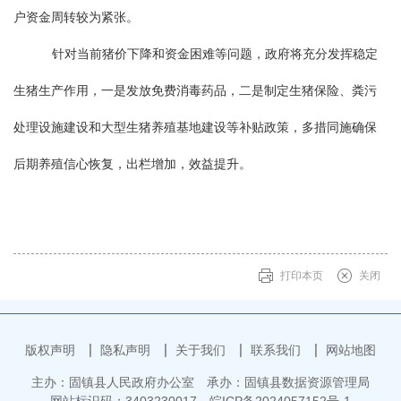
户资金周转较为紧张。
针对当前猪价下降和资金困难等问题，
政府
将
充分发挥稳定
生猪生产作用
，一是发放免费
消毒药品，
二是制定
生猪保险、粪污
处理设施建设和大型生猪养殖基地建设等补贴
政策
，
多措同施确保
后期养殖信心恢复，出栏增加，效益提升
。
打印本页
关闭
版权声明
隐私声明
关于我们
联系我们
网站地图
主办：固镇县人民政府办公室
承办：固镇县数据资源管理局