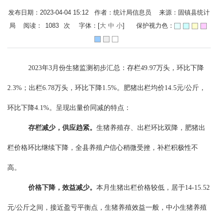
发布日期：2023-04-04 15:12 作者：统计局信息员 来源：固镇县统计
局 阅读：
1083
次
字体：[
大
中
小
]
保护视力色：
2023年3月份生猪监测
初步汇总：
存栏
49.97万头，环比下降
2.3%；出栏6.78万头，环比
下降
1.5%。
肥
猪出栏均价
14.5元/公斤，
环比下降4.1%
。呈现出量价同减的特点：
存栏减少，供应趋紧。
生猪养殖存、出栏环比双降，肥猪出
栏价格环比继续下降，全县养殖户信心稍微受挫
，补栏积极性不
高。
价格下降，效益减少。
本月生猪出栏价格较低，居于
14-15.52
元/公斤之间，
接近盈亏平衡点，
生猪养殖
效益一般
，中小生猪养殖