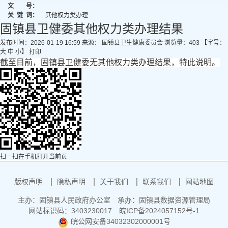
文 号：
关
键
词：
其他权力类办理
固镇县卫健委其他权力类办理结果
发布时间：2026-01-19 16:59
来源： 固镇县卫生健康委员会
浏览量：
403
【字号：
大
中
小
】
打印
截至目前，固镇县卫健委无其他权力类办理结果，特此说明。
扫一扫在手机打开当前页
版权声明
隐私声明
关于我们
联系我们
网站地图
主办：固镇县人民政府办公室
承办：固镇县数据资源管理局
网站标识码：3403230017
皖ICP备2024057152号-1
皖公网安备34032302000001号