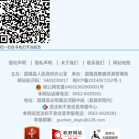
扫一扫在手机打开当前页
版权声明
隐私声明
关于我们
联系我们
网站地图
主办：固镇县人民政府办公室
承办：固镇县数据资源管理局
网站标识码：3403230017
皖ICP备2024057152号-1
皖公网安备34032302000001号
本网站运维电话：0552-6028281
地址：固镇县谷阳镇浍河路中段（县政府院内）
违法和不良信息举报中心
本网站违法和不良信息举报电话：0552-6028281
举报邮箱： guzhen_dsjzx@126.com