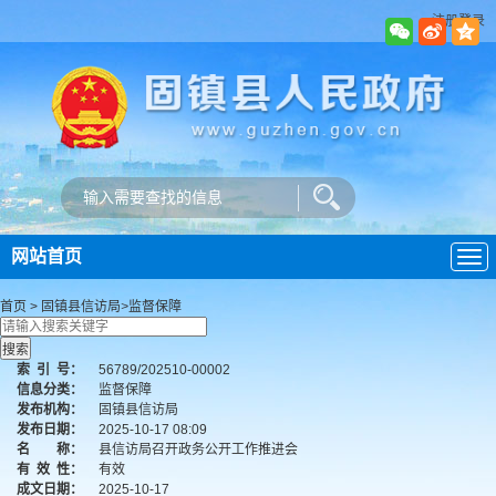
注册登录
网站首页
导
航
首页
>
固镇县信访局
>
监督保障
索
引
号：
56789/202510-00002
信息分类：
监督保障
发布机构：
固镇县信访局
发布日期：
2025-10-17 08:09
名 称：
县信访局召开政务公开工作推进会
有
效
性：
有效
成文日期：
2025-10-17