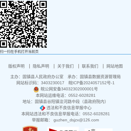
扫一扫在手机打开当前页
版权声明
隐私声明
关于我们
联系我们
网站地图
主办：固镇县人民政府办公室
承办：固镇县数据资源管理局
网站标识码：3403230017
皖ICP备2024057152号-1
皖公网安备34032302000001号
本网站运维电话：0552-6028281
地址：固镇县谷阳镇浍河路中段（县政府院内）
违法和不良信息举报中心
本网站违法和不良信息举报电话：0552-6028281
举报邮箱： guzhen_dsjzx@126.com