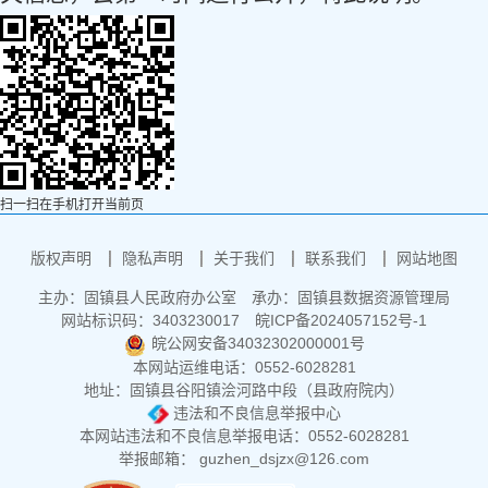
扫一扫在手机打开当前页
版权声明
隐私声明
关于我们
联系我们
网站地图
主办：固镇县人民政府办公室
承办：固镇县数据资源管理局
网站标识码：3403230017
皖ICP备2024057152号-1
皖公网安备34032302000001号
本网站运维电话：0552-6028281
地址：固镇县谷阳镇浍河路中段（县政府院内）
违法和不良信息举报中心
本网站违法和不良信息举报电话：0552-6028281
举报邮箱： guzhen_dsjzx@126.com