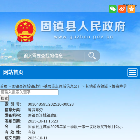
注册登录
网站首页
导
航
首页
>
固镇县连城镇政府
>
基层重点领域信息公开
>
其他重点领域
>
筹资筹劳
索
引
号：
003048595/202510-00028
信息分类：
筹资筹劳
发布机构：
固镇县连城镇政府
发布日期：
2025-10-11 15:23
名 称：
固镇县连城镇2025年第三季度一事一议财政奖补项目公示
有
效
性：
有效
成文日期：
2025-10-11