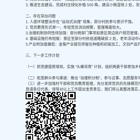
3. 推进生态建设。完成村庄绿化补植 500 株，建设小微湿地 2 处，安
二、存在突出问题
1. 人居环境整治存在 "运动式治理" 现象，部分村民参与意识不强。
2. 党员教育形式单一，年轻党员流动频繁，管理难度较大。
3.治理机制协同性待加强：部分跨部门事项如景区周边商户规范管理，
4. 基础设施仍有短板：景区至部分村民组道路破损 2 处，老年活动
5.产业附加值偏低：金菊产业链仅停留在种植和初级加工，文创产品
三、下一步工作计划
（一）抓党建提质增效。实施 "头雁培育" 计划，组织两委干部参加乡村
（二）拓宽群众参与渠道：推出 “治理积分制”，参与议事、志愿服务可兑
（三）进一步加强村干部和党员教育管理，充分发挥党员的先锋模范
恳请各位代表、领导对以上工作提出宝贵意见，我们将认真整改落实