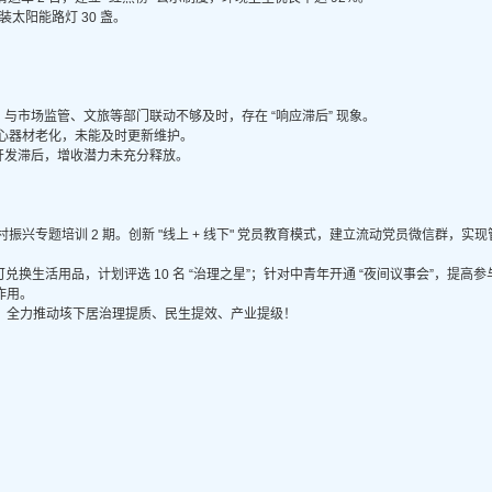
装太阳能路灯 30 盏。
与市场监管、文旅等部门联动不够及时，存在 “响应滞后” 现象。
中心器材老化，未能及时更新维护。
开发滞后，增收潜力未充分释放。
振兴专题培训 2 期。创新 "线上 + 线下" 党员教育模式，建立流动党员微信群，实
换生活用品，计划评选 10 名 “治理之星”；针对中青年开通 “夜间议事会”，提高
作用。
，全力推动垓下居治理提质、民生提效、产业提级！