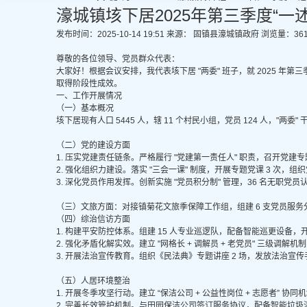
濠城镇垓下居2025年第三季度“一
发布时间：2025-10-14 19:51
来源： 固镇县濠城镇政府
浏览量：
36
尊敬的各位领导、党员群众代表：
大家好！根据会议安排，我代表垓下居 "两委" 班子，就 2025 
取得阶段性成效。
一、工作开展情况
（一）基本概况
垓下居现有人口 5445 人，辖 11 个村民小组，党员 124 人，
（二）党的建设方面
1. 压实党建责任链条。严格履行 "党建第一责任人" 职责，召开党建专题会
2. 强化组织力建设。落实 "三会一课" 制度，开展专题党课 3 次
3. 深化党员作用发挥。创新实施 "党员积分制" 管理，36 名无职
（三）文旅方面：对接镇菊花文旅季保障工作组，组建 6 支党员服务
（四）综治信访方面
1. 构建平安防控体系。组建 15 人专业巡逻队，配备智能巡更设备，开展
2. 强化矛盾化解实效。建立 "网格长 + 调解员 + 老党员" 三级调解
3. 开展法治宣传教育。组织《民法典》专题讲座 2 场，发放法治宣传手册
（五）人居环境整治
1. 开展冬季攻坚行动。建立 “保洁公司 + 公益性岗位 + 志愿者” 协同
2. 完善长效管护机制。与田园保洁公司签订服务协议，配备智能垃圾清运