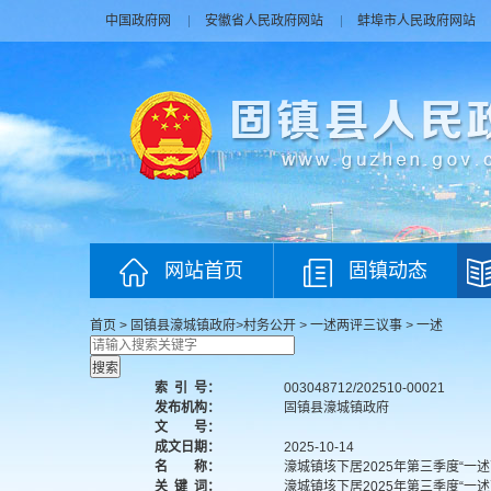
中国政府网
安徽省人民政府网站
蚌埠市人民政府网站
网站首页
固镇动态
首页
>
固镇县濠城镇政府
>
村务公开
>
一述两评三议事
>
一述
索
引
号：
003048712/202510-00021
发布机构：
固镇县濠城镇政府
文 号：
成文日期：
2025-10-14
名 称：
濠城镇垓下居2025年第三季度“一
关
键
词：
濠城镇垓下居2025年第三季度“一