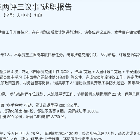
述两评三议事”述职报告
1
【字号：
大
中
小
】
打印
年第三季度工作开展情况、存在问题及后续计划进行述职，请各位评议点评。本季度在镇党
"两委" 干部7人。本季度重点围绕年度目标任务，统筹推进党建引领、乡村治理、环境整治
议 4 次，制定《四季度党建工作清单》，推动 "党建 + 人居环境"" 党建 + 平安建设
，组织党员集中学习《中国共产党纪律处分条例》等文件。完成党员年度评议工作，评定优秀党
党员认领政策宣传、村务监督等岗位。"最美垓下人" 志愿服务队开展冬季防火巡查、困难群众
分队，参与临时停车位规划、人流疏导等工作，协助设置文明提示牌 22 块，保障景
 "冬季护村" 行动，累计巡逻里程 300 余公里。
机制，成功化解土地纠纷、邻里矛盾等 9 起，调解成功率 100%。
 800 余份，培育 "法律明白人"50 名。
机制，投入环卫工人 28 名，清理陈年垃圾 130 吨，整治乱搭乱建 23 处，疏浚沟渠 8 
车 2 台，建立 "红黑榜" 公示制度，环境卫生优良率达 92%。