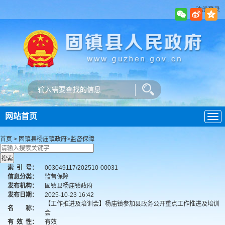
注册登录
网站首页
导
航
首页
>
固镇县杨庙镇政府
>
监督保障
索
引
号：
003049117/202510-00031
信息分类：
监督保障
发布机构：
固镇县杨庙镇政府
发布日期：
2025-10-23 16:42
【工作推进及培训会】杨庙镇参加县政务公开重点工作推进及培训
名 称：
会
有
效
性：
有效