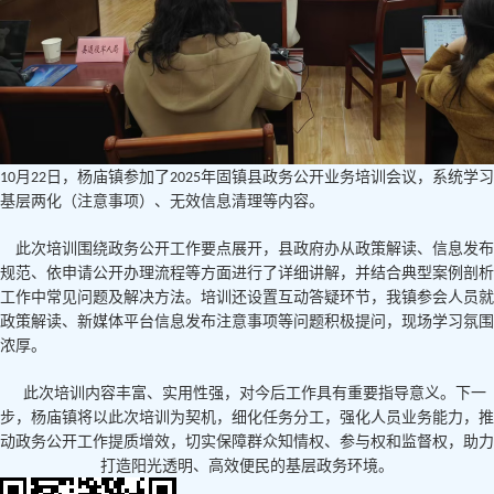
月
日，
杨庙
镇参加了
年固镇县政务公开业务培训会议，系统学习
10
22
2025
基层两化（注意事项）、无效信息清理等内容。
此次培训围绕政务公开工作要点展开，县政府办从政策解读、信息发布
规范、依申请公开办理流程等方面进行了详细讲解，并结合典型案例剖析
工作中常见问题及解决方法。培训还设置互动答疑环节，我镇参会人员就
政策解读、新媒体平台信息发布注意事项等问题积极提问，现场学习氛围
浓厚。​
此次培训内容丰富、实用性强，对今后工作具有重要指导意义。下一
步，
杨庙
镇将以此次培训为契机，细化任务分工，强化人员业务能力，推
动政务公开工作提质增效，切实保障群众知情权、参与权和监督权，助力
打造阳光透明、高效便民的基层政务环境。