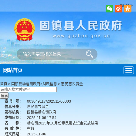
注册登录
网站首页
导
航
首页
>
固镇县杨庙镇政府
>
财政信息
>
惠民惠农资金
索
引
号：
003049117/202511-00003
信息分类：
惠民惠农资金
发布机构：
固镇县杨庙镇政府
发布日期：
2025-11-06 17:54
名 称：
杨庙镇2025年10月份惠民惠农资金发放结果
有
效
性：
有效
成文日期：
2025-11-06