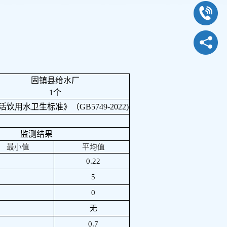
固镇县给水厂
1
个
活饮用水卫生标准》（
GB5749-2022)
监测结果
最小值
平均值
0.22
5
0
无
0.7