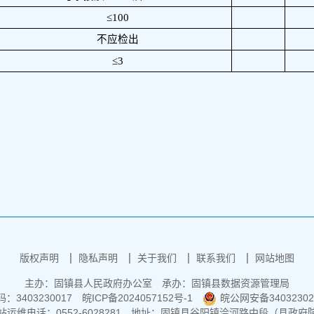
≤
100
不应检出
≤
3
版权声明
隐私声明
关于我们
联系我们
网站地图
主办：固镇县人民政府办公室
承办：固镇县数据资源管理局
3403230017
皖ICP备2024057152号-1
皖公网安备34032302
运维电话：0552-6028281
地址：固镇县谷阳镇浍河路中段（县政府