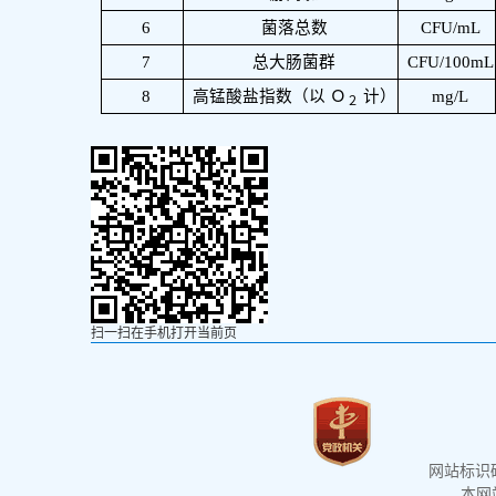
6
菌落总数
CFU/mL
7
总大肠菌群
CFU/100mL
8
高锰酸盐指数（以 Ｏ
计）
mg/L
２
扫一扫在手机打开当前页
网站标识码：
本网站