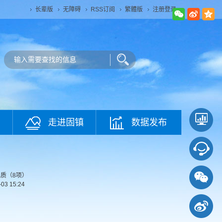
长辈版
无障碍
RSS订阅
繁體版
注册登录
走进固镇
数据发布
质（8项）
-03 15:24