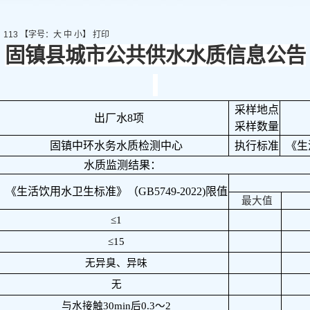
）
：
113
【字号：
大
中
小
】
打印
固镇县城市公共供水水质信息公告
采样地点
出厂水
8
项
采样数量
固镇中环水务水质检测中心
执行标准
《生
水质监测结果：
《生活饮用水卫生标准》（
GB5749-2022)
限值
最大值
≤
1
≤
15
无异臭、异味
无
与水接触
30min
后
0.3
～
2