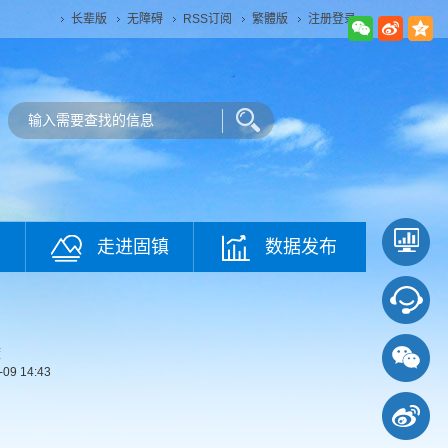
长辈版
无障碍
RSS订阅
繁體版
注册登录
走进固镇
数据发布
度
-09 14:43