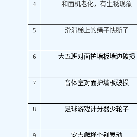
4
和面机老化，有生锈现象
5
滑滑梯上的绳子快断了
6
大五班对面护墙板墙边破损
7
音体室对面护墙板破损
8
足球游戏计分器少轮子
9
安吉爬梯个别晃动