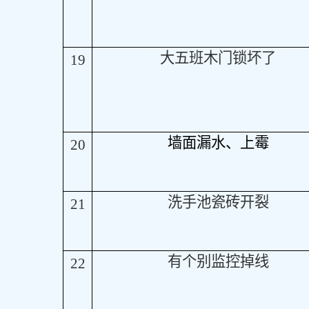
大五班木门锁坏了
19
墙面漏水、上霉
20
洗手池瓷砖开裂
21
有个别监控掉线
22