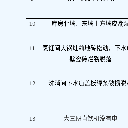
10
库房北墙、东墙上方墙皮潮
11
烹饪间大锅灶前地砖松动，下水
壁瓷砖烂裂脱落
12
洗消间下水道盖板绿条破损脱
13
大三班直饮机没有电