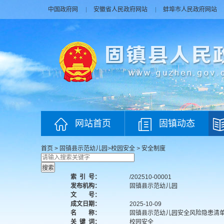
中国政府网
安徽省人民政府网站
蚌埠市人民政府网站
网站首页
固镇动态
首页
>
固镇县示范幼儿园
>
校园安全
>
安全制度
索
引
号：
/202510-00001
发布机构：
固镇县示范幼儿园
文 号：
成文日期：
2025-10-09
名 称：
固镇县示范幼儿园安全风险隐患清单（
关
键
词：
校园安全