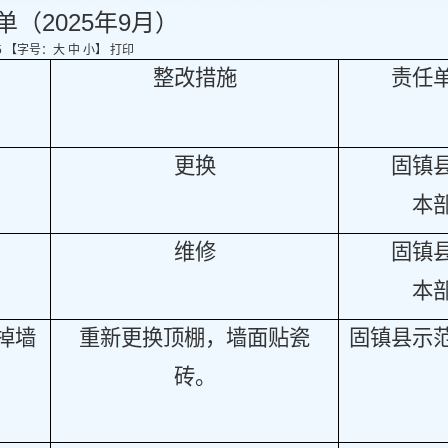
（2025年9月）
5
【字号：
大
中
小
】
打印
整改措施
责任
更换
固镇
本
维修
固镇
本
掉墙
重新更换顶棚，墙面贴瓷
固镇县示
砖。