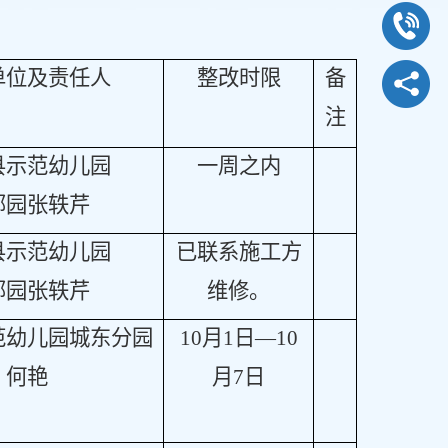
单位及责任人
整改时限
备
注
县示范幼儿园
一周之内
部园张轶芹
县示范幼儿园
已联系施工方
部园张轶芹
维修。
范幼儿园城东分园
10月1日—10
何艳
月7日