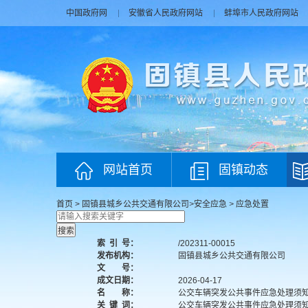
中国政府网
安徽省人民政府网站
蚌埠市人民政府网站
网站首页
固镇动态
首页
>
固镇县城乡公共交通有限公司
>
安全应急
>
应急处置
索
引
号：
/202311-00015
发布机构：
固镇县城乡公共交通有限公司
文 号：
成文日期：
2026-04-17
名 称：
公交车辆突发公共事件应急处理须
关
键
词：
公交车辆突发公共事件应急处理须