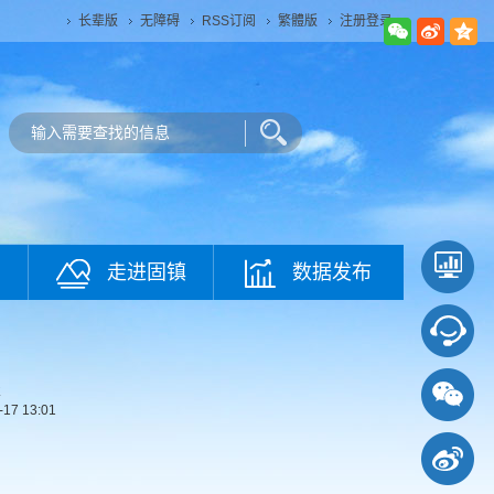
长辈版
无障碍
RSS订阅
繁體版
注册登录
走进固镇
数据发布
置
-17 13:01