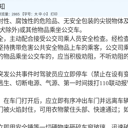
知
浏览量：
2865
【字号：
大
中
小
】
打印
射性、腐蚀性的危险品、无安全包装的尖锐物体
盲犬除外)或其他物品乘坐公交车。
全，主动配合接受公交司乘人员安全检查。经检
坚持携带危害公共安全物品上车的乘客，公交司
的物品乘坐公交车的，应当积极劝阻，不听劝阻
突发公共事件时驾驶员应立即停车（禁止在设有
逃生、切断电源、气源、第一时间拨打
110联动
，在车门打开后，应立即有序冲出车门并远离车
门被火焰封住，可用衣物蒙住头部、快速通过；
立即用安全锤等一切硬物来砸碎车窗玻璃，迅速