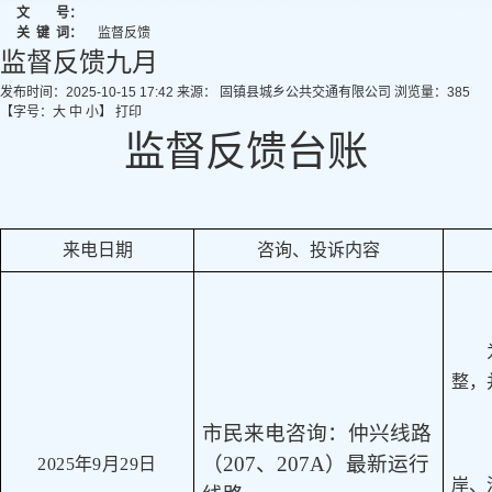
文 号：
关
键
词：
监督反馈
监督反馈九月
发布时间：2025-10-15 17:42
来源： 固镇县城乡公共交通有限公司
浏览量：
385
【字号：
大
中
小
】
打印
监督反馈台账
来电日期
咨询、投诉内容
整，
市民来电咨询：仲兴线路
（
207、
207A
）最新运行
2025年9月29日
岸、